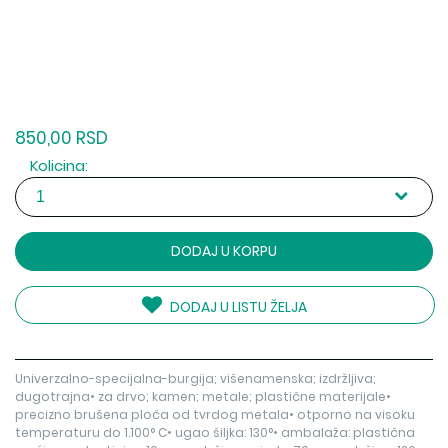
850,00 RSD
Kolicina:
DODAJ U KORPU
DODAJ U LISTU ŽELJA
Univerzalno-specijalna-burgija; višenamenska; izdržljiva;
dugotrajna• za drvo; kamen; metale; plastične materijale•
precizno brušena ploča od tvrdog metala• otporno na visoku
temperaturu do 1.100° C• ugao šiljka: 130°• ambalaža: plastična