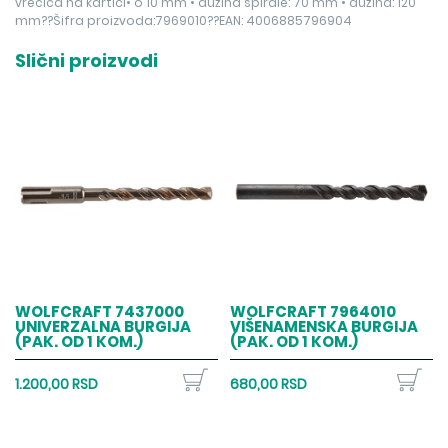
vrećica na kartici• o 10 mm • dužina spirale: 70 mm • dužina: 120
mm??Šifra proizvoda:7969010??EAN: 4006885796904
Slični proizvodi
WOLFCRAFT 7437000
WOLFCRAFT 7964010
UNIVERZALNA BURGIJA
VIŠENAMENSKA BURGIJA
(PAK. OD 1 KOM.)
(PAK. OD 1 KOM.)
1.200,00 RSD
680,00 RSD