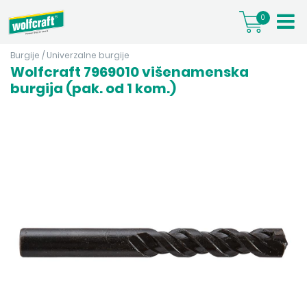
0
Burgije
/
Univerzalne burgije
Wolfcraft 7969010 višenamenska
burgija (pak. od 1 kom.)