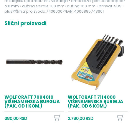
rotacijsku upotrebu! Bez vibracija!• ambalaža: plastična kopča•
o 6 mm • dužina spirale: 100 mm• dužina: 160 mm • prihvat: SDS-
plus??Šifra proizvoda:7436000??EAN: 4006885743601
Slični proizvodi
WOLFCRAFT 7964010
WOLFCRAFT 7114000
VIŠENAMENSKA BURGIJA
VIŠENAMENSKA BURGIJA
(PAK. OD 1 KOM.)
(PAK. OD 6 KOM.)
680,00 RSD
2.780,00 RSD