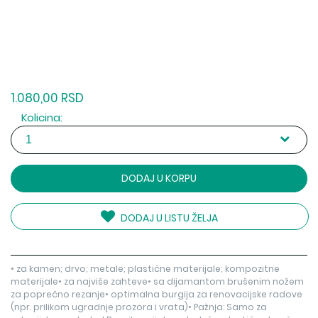
1.080,00 RSD
Kolicina:
DODAJ U KORPU
DODAJ U LISTU ŽELJA
• za kamen; drvo; metale; plastične materijale; kompozitne
materijale• za najviše zahteve• sa dijamantom brušenim nožem
za poprečno rezanje• optimalna burgija za renovacijske radove
(npr. prilikom ugradnje prozora i vrata)• Pažnja: Samo za