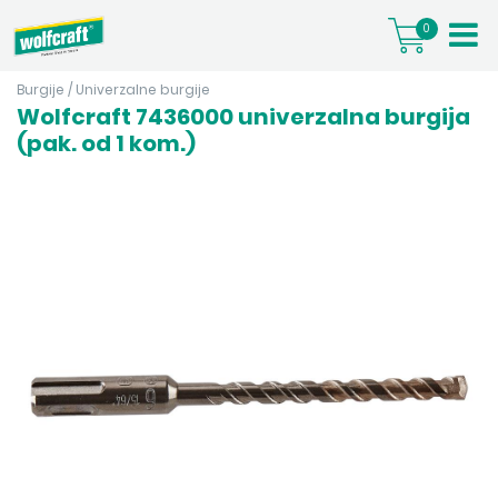
0
Burgije
/
Univerzalne burgije
Wolfcraft 7436000 univerzalna burgija
(pak. od 1 kom.)