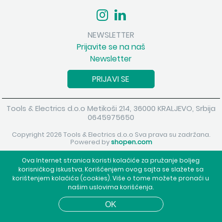
NEWSLETTER
Prijavite se na naš
Newsletter
PRIJAVI SE
Tools & Electrics d.o.o Metikoši 214, 36000 KRALJEVO, Srbija
0645975650
Copyright 2026 Tools & Electrics d.o.o Sva prava su zadržana.
Powered by
shopen.com
Ova Internet stranica koristi kolačiće za pružanje boljeg
korisničkog iskustva. Korišćenjem ovog sajta se slažete sa
korištenjem kolačića (cookies). Više o tome možete pronaći u
našim uslovima korišćenja.