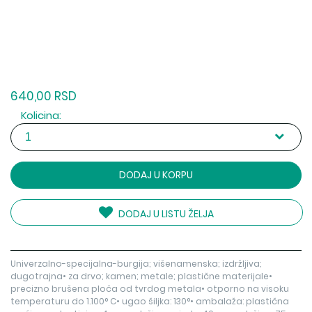
640,00 RSD
Kolicina:
DODAJ U KORPU
DODAJ U LISTU ŽELJA
Univerzalno-specijalna-burgija; višenamenska; izdržljiva;
dugotrajna• za drvo; kamen; metale; plastične materijale•
precizno brušena ploča od tvrdog metala• otporno na visoku
temperaturu do 1.100° C• ugao šiljka: 130°• ambalaža: plastična