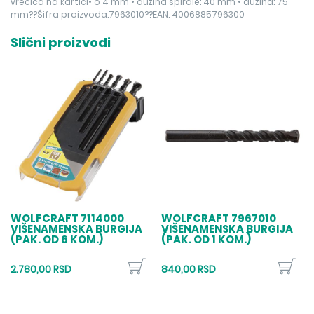
vrećica na kartici• o 4 mm • dužina spirale: 40 mm • dužina: 75
mm??Šifra proizvoda:7963010??EAN: 4006885796300
Slični proizvodi
WOLFCRAFT 7114000
WOLFCRAFT 7967010
VIŠENAMENSKA BURGIJA
VIŠENAMENSKA BURGIJA
(PAK. OD 6 KOM.)
(PAK. OD 1 KOM.)
2.780,00 RSD
840,00 RSD