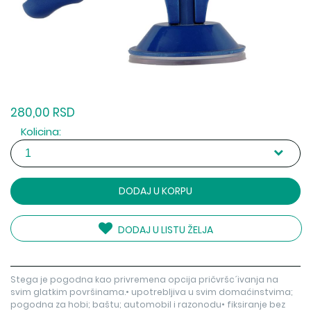
280,00 RSD
Kolicina:
DODAJ U KORPU
DODAJ U LISTU ŽELJA
Stega je pogodna kao privremena opcija pričvršc´ivanja na
svim glatkim površinama.• upotrebljiva u svim domaćinstvima;
pogodna za hobi; baštu; automobil i razonodu• fiksiranje bez