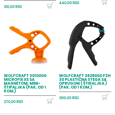
440,00 RSD
210,00 RSD
WOLFCRAFT 3010000
WOLFCRAFT 3625000 FZH
MICROFIX XS SA
30 PLASTIČNA STEGA SA
MAGNETOM; MINI-
OPRUGOM ( ŠTIPALJKA )
ŠTIPALJKA (PAK. OD 1
(PAK. OD 1 KOM.)
KOM.)
300,00 RSD
270,00 RSD