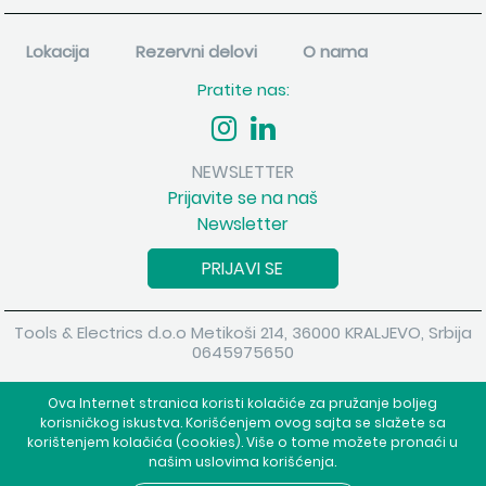
Lokacija
Rezervni delovi
O nama
Pratite nas:
NEWSLETTER
Prijavite se na naš
Newsletter
PRIJAVI SE
Tools & Electrics d.o.o Metikoši 214, 36000 KRALJEVO, Srbija
0645975650
Copyright 2026 Tools & Electrics d.o.o Sva prava su zadržana.
Ova Internet stranica koristi kolačiće za pružanje boljeg
Powered by
shopen.com
korisničkog iskustva. Korišćenjem ovog sajta se slažete sa
korištenjem kolačića (cookies). Više o tome možete pronaći u
našim uslovima korišćenja.