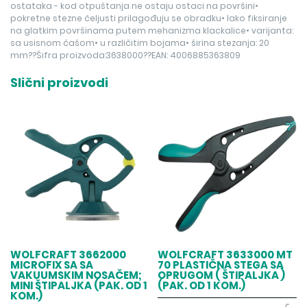
ostataka - kod otpuštanja ne ostaju ostaci na površini•
pokretne stezne čeljusti prilagođuju se obradku• lako fiksiranje
na glatkim površinama putem mehanizma klackalice• varijanta:
sa usisnom čašom• u različitim bojama• širina stezanja: 20
mm??Šifra proizvoda:3638000??EAN: 4006885363809
Slični proizvodi
WOLFCRAFT 3662000
WOLFCRAFT 3633000 MT
MICROFIX SA SA
70 PLASTIČNA STEGA SA
VAKUUMSKIM NOSAČEM;
OPRUGOM ( ŠTIPALJKA )
MINI ŠTIPALJKA (PAK. OD 1
(PAK. OD 1 KOM.)
KOM.)