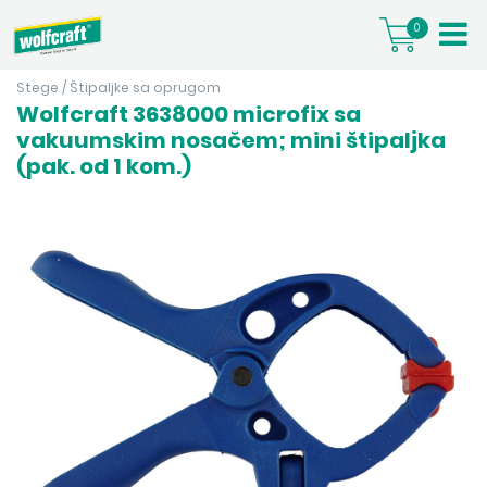
0
Stege
/
Štipaljke sa oprugom
Wolfcraft 3638000 microfix sa
vakuumskim nosačem; mini štipaljka
(pak. od 1 kom.)