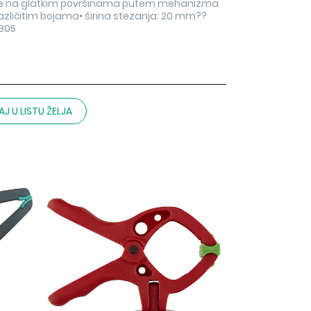
iranje na glatkim površinama putem mehanizma
različitim bojama• širina stezanja: 20 mm??
305
J U LISTU ŽELJA