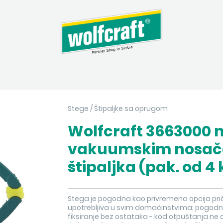
Stege
/
Štipaljke sa oprugom
Wolfcraft 3663000 m
vakuumskim nosač
štipaljka (pak. od 4
Stega je pogodna kao privremena opcija pri
upotrebljiva u svim domaćinstvima; pogodna
fiksiranje bez ostataka - kod otpuštanja ne 