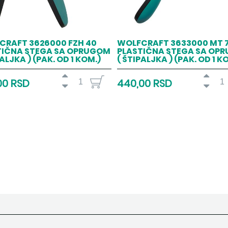
CRAFT 3626000 FZH 40
WOLFCRAFT 3633000 MT 
TIČNA STEGA SA OPRUGOM
PLASTIČNA STEGA SA OP
PALJKA ) (PAK. OD 1 KOM.)
( ŠTIPALJKA ) (PAK. OD 1 K
00 RSD
440,00 RSD