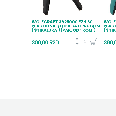
WOLFCRAFT 3625000 FZH 30
WOLF
PLASTIČNA STEGA SA OPRUGOM
PLAS
( ŠTIPALJKA ) (PAK. OD 1 KOM.)
( ŠTI
300,00 RSD
380,