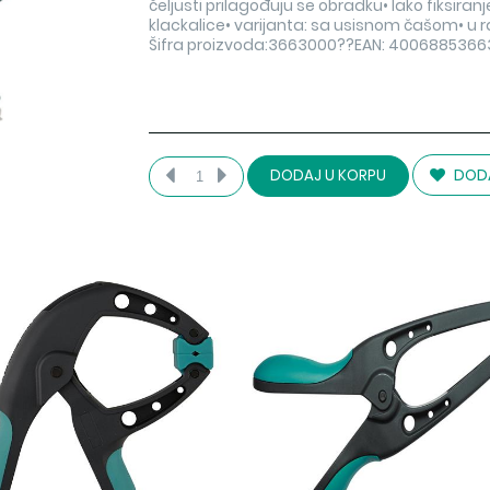
čeljusti prilagođuju se obradku• lako fiks
klackalice• varijanta: sa usisnom čašom• u 
Šifra proizvoda:3663000??EAN: 4006885366
DODA
DODAJ U KORPU