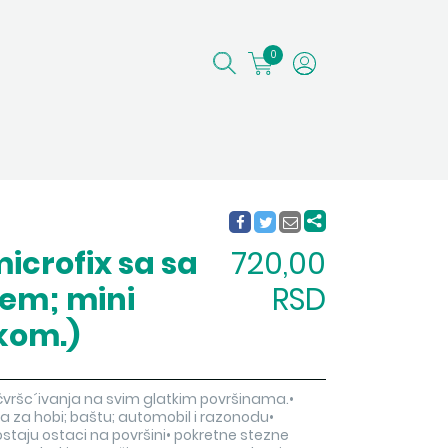
0
icrofix sa sa
720,00
em; mini
RSD
 kom.)
čvršc´ivanja na svim glatkim površinama.•
 za hobi; baštu; automobil i razonodu•
ostaju ostaci na površini• pokretne stezne