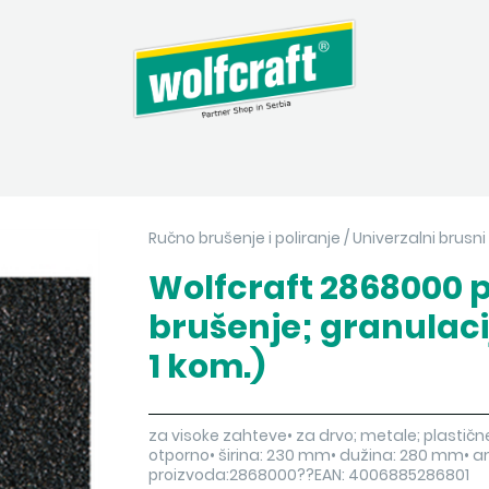
Ručno brušenje i poliranje
/
Univerzalni brusni 
Wolfcraft 2868000 p
brušenje; granulaci
1 kom.)
za visoke zahteve• za drvo; metale; plastične 
otporno• širina: 230 mm• dužina: 280 mm• 
proizvoda:2868000??EAN: 4006885286801