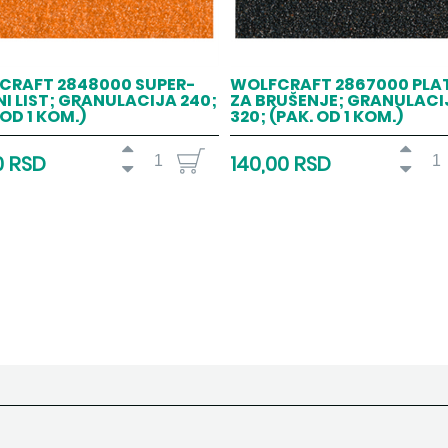
CRAFT 2848000 SUPER-
WOLFCRAFT 2867000 PLA
I LIST; GRANULACIJA 240;
ZA BRUŠENJE; GRANULACI
 OD 1 KOM.)
320; (PAK. OD 1 KOM.)
0 RSD
140,00 RSD