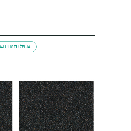
J U LISTU ŽELJA