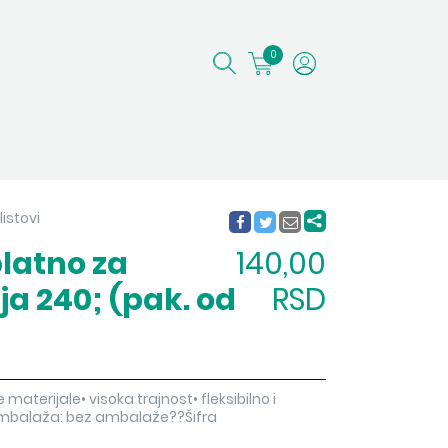
0
listovi
latno za
140,00
ja 240; (pak. od
RSD
materijale• visoka trajnost• fleksibilno i
ambalaža: bez ambalaže??Šifra