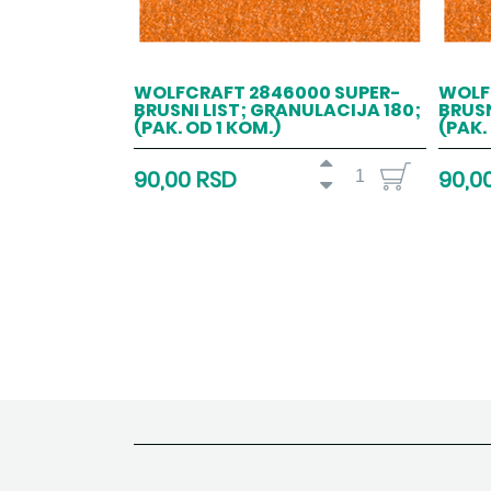
WOLFCRAFT 2846000 SUPER-
WOLF
BRUSNI LIST; GRANULACIJA 180;
BRUSN
(PAK. OD 1 KOM.)
(PAK.
90,00 RSD
90,0