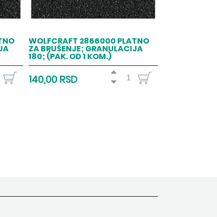
TNO
WOLFCRAFT 2866000 PLATNO
JA
ZA BRUŠENJE; GRANULACIJA
180; (PAK. OD 1 KOM.)
140,00 RSD