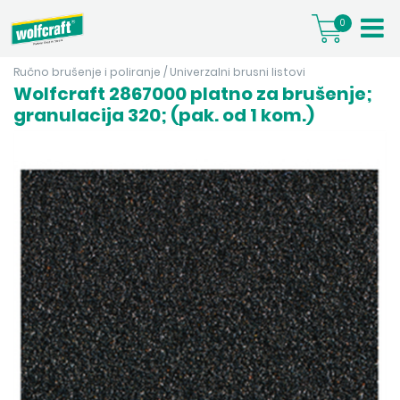
0
Ručno brušenje i poliranje
/
Univerzalni brusni listovi
Wolfcraft 2867000 platno za brušenje;
granulacija 320; (pak. od 1 kom.)