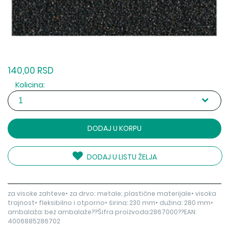
140,00 RSD
Kolicina:
DODAJ U KORPU
DODAJ U LISTU ŽELJA
za visoke zahteve• za drvo; metale; plastične materijale• visoka
trajnost• fleksibilno i otporno• širina: 230 mm• dužina: 280 mm•
ambalaža: bez ambalaže??Šifra proizvoda:2867000??EAN:
4006885286702