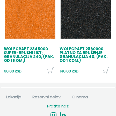
WOLFCRAFT 2848000
WOLFCRAFT 2860000
SUPER-BRUSNI LIST;
PLATNO ZA BRUŠENJE;
GRANULACIJA 240; (PAK.
GRANULACIJA 40; (PAK.
OD 1 KOM.)
OD 1 KOM.)
90,00 RSD
140,00 RSD
Lokacija
Rezervni delovi
O nama
Pratite nas: