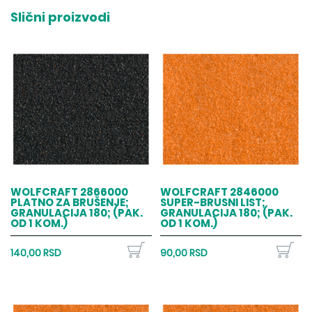
Slični proizvodi
WOLFCRAFT 2866000
WOLFCRAFT 2846000
PLATNO ZA BRUŠENJE;
SUPER-BRUSNI LIST;
GRANULACIJA 180; (PAK.
GRANULACIJA 180; (PAK.
OD 1 KOM.)
OD 1 KOM.)
140,00 RSD
90,00 RSD