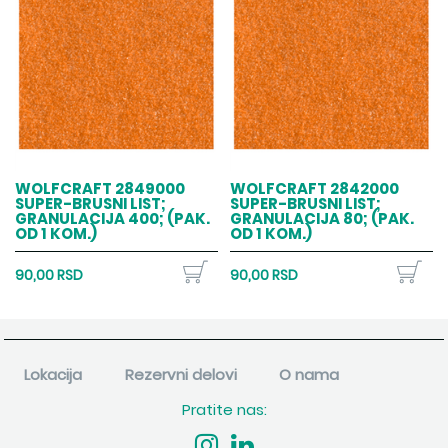
WOLFCRAFT 2849000
WOLFCRAFT 2842000
SUPER-BRUSNI LIST;
SUPER-BRUSNI LIST;
GRANULACIJA 400; (PAK.
GRANULACIJA 80; (PAK.
OD 1 KOM.)
OD 1 KOM.)
90,00 RSD
90,00 RSD
Lokacija
Rezervni delovi
O nama
Pratite nas: