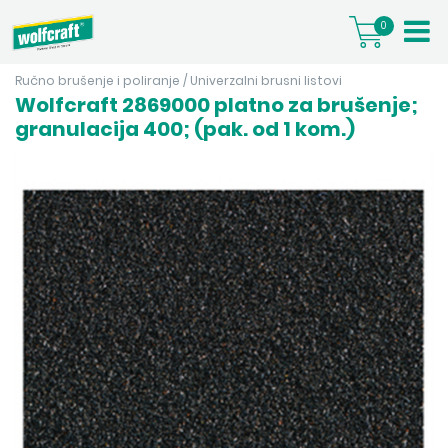
0
Ručno brušenje i poliranje
/
Univerzalni brusni listovi
Wolfcraft 2869000 platno za brušenje;
granulacija 400; (pak. od 1 kom.)