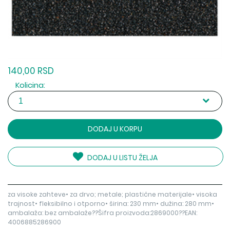
140,00 RSD
Kolicina:
DODAJ U KORPU
DODAJ U LISTU ŽELJA
za visoke zahteve• za drvo; metale; plastične materijale• visoka
trajnost• fleksibilno i otporno• širina: 230 mm• dužina: 280 mm•
ambalaža: bez ambalaže??Šifra proizvoda:2869000??EAN:
4006885286900