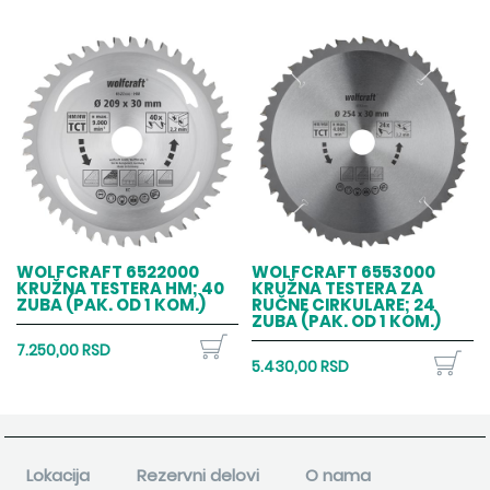
WOLFCRAFT 6522000
WOLFCRAFT 6553000
KRUŽNA TESTERA HM; 40
KRUŽNA TESTERA ZA
ZUBA (PAK. OD 1 KOM.)
RUČNE CIRKULARE; 24
ZUBA (PAK. OD 1 KOM.)
7.250,00 RSD
5.430,00 RSD
Lokacija
Rezervni delovi
O nama