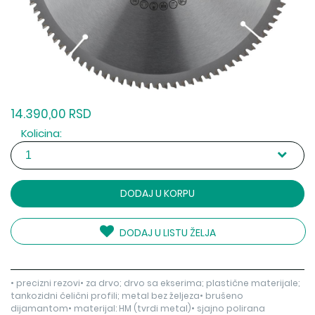
14.390,00 RSD
Kolicina:
DODAJ U KORPU
DODAJ U LISTU ŽELJA
• precizni rezovi• za drvo; drvo sa ekserima; plastične materijale;
tankozidni čelični profili; metal bez željeza• brušeno
dijamantom• materijal: HM (tvrdi metal)• sjajno polirana