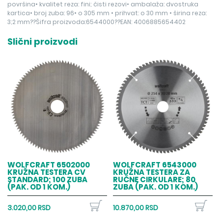
površina• kvalitet reza: fini; čisti rezovi• ambalaža: dvostruka
kartica• broj zuba: 96• o 305 mm • prihvat: o 30 mm • širina reza:
3;2 mm??Šifra proizvoda:6544000??EAN: 4006885654402
Slični proizvodi
WOLFCRAFT 6502000
WOLFCRAFT 6543000
KRUŽNA TESTERA CV
KRUŽNA TESTERA ZA
STANDARD; 100 ZUBA
RUČNE CIRKULARE; 80
(PAK. OD 1 KOM.)
ZUBA (PAK. OD 1 KOM.)
3.020,00 RSD
10.870,00 RSD