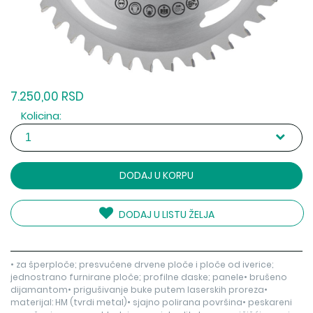
7.250,00 RSD
Kolicina:
DODAJ U KORPU
DODAJ U LISTU ŽELJA
• za šperploče; presvučene drvene ploče i ploče od iverice;
jednostrano furnirane ploče; profilne daske; panele• brušeno
dijamantom• prigušivanje buke putem laserskih proreza•
materijal: HM (tvrdi metal)• sjajno polirana površina• peskareni