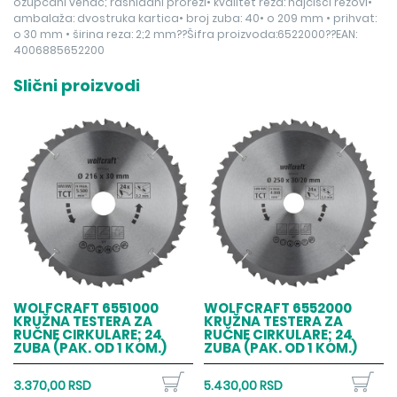
ozupčani venac; rashladni prorezi• kvalitet reza: najčišći rezovi•
ambalaža: dvostruka kartica• broj zuba: 40• o 209 mm • prihvat:
o 30 mm • širina reza: 2;2 mm??Šifra proizvoda:6522000??EAN:
4006885652200
Slični proizvodi
WOLFCRAFT 6551000
WOLFCRAFT 6552000
KRUŽNA TESTERA ZA
KRUŽNA TESTERA ZA
RUČNE CIRKULARE; 24
RUČNE CIRKULARE; 24
ZUBA (PAK. OD 1 KOM.)
ZUBA (PAK. OD 1 KOM.)
3.370,00 RSD
5.430,00 RSD