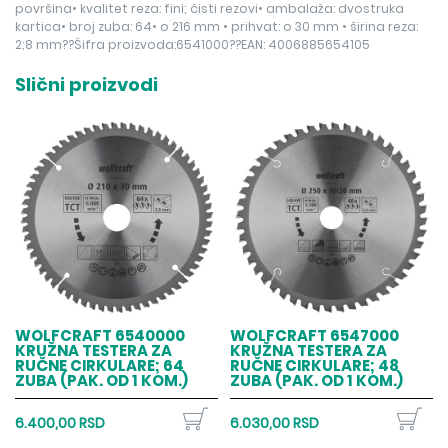
površina• kvalitet reza: fini; čisti rezovi• ambalaža: dvostruka
kartica• broj zuba: 64• o 216 mm • prihvat: o 30 mm • širina reza:
2;8 mm??Šifra proizvoda:6541000??EAN: 4006885654105
Slični proizvodi
WOLFCRAFT 6540000
WOLFCRAFT 6547000
KRUŽNA TESTERA ZA
KRUŽNA TESTERA ZA
RUČNE CIRKULARE; 64
RUČNE CIRKULARE; 48
ZUBA (PAK. OD 1 KOM.)
ZUBA (PAK. OD 1 KOM.)
6.400,00 RSD
6.030,00 RSD