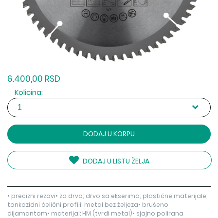
6.400,00 RSD
Kolicina:
DODAJ U KORPU
DODAJ U LISTU ŽELJA
• precizni rezovi• za drvo; drvo sa ekserima; plastične materijale;
tankozidni čelični profili; metal bez željeza• brušeno
dijamantom• materijal: HM (tvrdi metal)• sjajno polirana