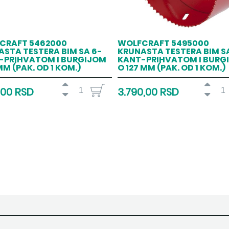
CRAFT 5462000
WOLFCRAFT 5495000
STA TESTERA BIM SA 6-
KRUNASTA TESTERA BIM S
-PRIHVATOM I BURGIJOM
KANT-PRIHVATOM I BURG
MM (PAK. OD 1 KOM.)
O 127 MM (PAK. OD 1 KOM.)
,00 RSD
3.790,00 RSD