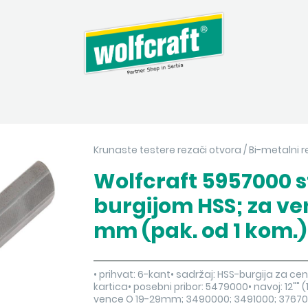
Krunaste testere rezači otvora
/
Bi-metalni r
Wolfcraft 5957000 st
burgijom HSS; za ven
mm (pak. od 1 kom.)
• prihvat: 6-kant• sadržaj: HSS-burgija za c
kartica• posebni pribor: 5479000• navoj: 12""
vence O 19-29mm; 3490000; 3491000; 37670