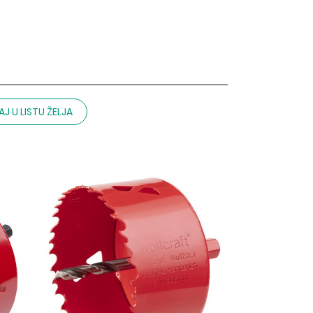
J U LISTU ŽELJA