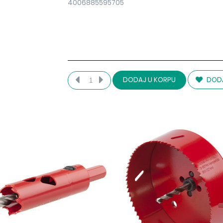
4006885595705
DODA
DODAJ U KORPU