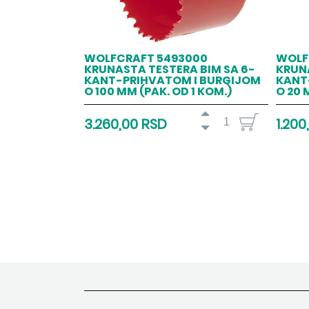
WOLFCRAFT 5493000
WOLF
KRUNASTA TESTERA BIM SA 6-
KRUNA
KANT-PRIHVATOM I BURGIJOM
KANT
O 100 MM (PAK. OD 1 KOM.)
O 20 
3.260,00 RSD
1.200