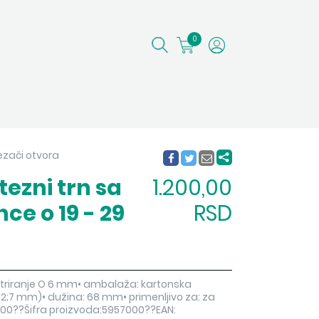
0
ezači otvora
ezni trn sa
1.200,00
ce o 19 - 29
RSD
entriranje O 6 mm• ambalaža: kartonska
 (12;7 mm)• dužina: 68 mm• primenljivo za: za
00??Šifra proizvoda:5957000??EAN: