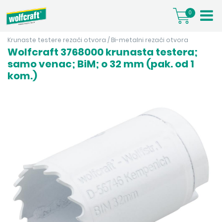
0
Krunaste testere rezači otvora
/
Bi-metalni rezači otvora
Wolfcraft 3768000 krunasta testera;
samo venac; BiM; o 32 mm (pak. od 1
kom.)