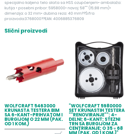
specijalno kaljeno telo alata sa HSS ozupčenjem• ambalaža:
kutija • posebni pribor: 5958000• navoj: 58"" (15;88 mm)•
dimenzija: o 32 mm• dubina reza: 40 mm??Šifra
proizvoda:3768000??EAN: 4006885376809
Slični proizvodi
WOLFCRAFT 5463000
"WOLFCRAFT 5980000
KRUNASTA TESTERA BIM
SET KRUNASTIH TESTERA
SA 6-KANT-PRIHVATOM I
""RENOVIRANJE""; 4-
BURGIJOM O 22 MM (PAK.
DELNI; 6-KANT; STEZNI
OD 1 KOM.)
TRN SA BURGIJOM ZA
CENTRIRANJE; O 35 - 68
MM (PAK. OD 1 KOM.)"