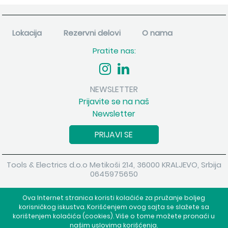
Lokacija
Rezervni delovi
O nama
Pratite nas:
NEWSLETTER
Prijavite se na naš
Newsletter
PRIJAVI SE
Tools & Electrics d.o.o Metikoši 214, 36000 KRALJEVO, Srbija
0645975650
Copyright 2026 Tools & Electrics d.o.o Sva prava su zadržana.
Ova Internet stranica koristi kolačiće za pružanje boljeg
Powered by
shopen.com
korisničkog iskustva. Korišćenjem ovog sajta se slažete sa
korištenjem kolačića (cookies). Više o tome možete pronaći u
našim uslovima korišćenja.