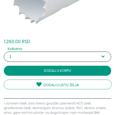
1.260,00 RSD
Kolicina:
DODAJ U KORPU
DODAJ U LISTU ŽELJA
• za liveni čelik; sivo liveno gvožđe; plemeniti HCS čelik;
građevinski čelik; aluminijum; bronzu; bakar; PVC; akrilno staklo;
drvo; gips-karton ploče• za dugotrajan rad• materijal: BiM;