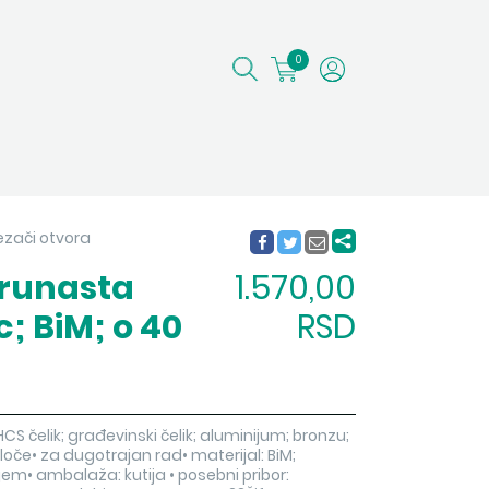
0
ezači otvora
krunasta
1.570,00
; BiM; o 40
RSD
 HCS čelik; građevinski čelik; aluminijum; bronzu;
ploče• za dugotrajan rad• materijal: BiM;
jem• ambalaža: kutija • posebni pribor: