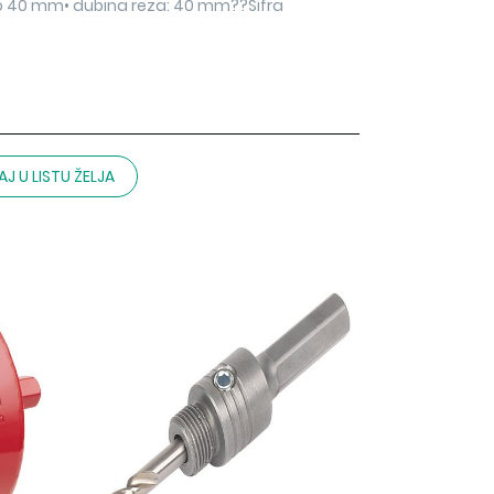
: o 40 mm• dubina reza: 40 mm??Šifra
J U LISTU ŽELJA