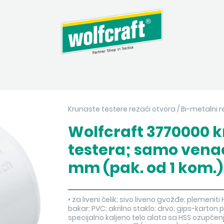
Krunaste testere rezači otvora
/
Bi-metalni r
Wolfcraft 3770000 
testera; samo venac
mm (pak. od 1 kom.)
• za liveni čelik; sivo liveno gvožđe; plemeniti
bakar; PVC; akrilno staklo; drvo; gips-karton 
specijalno kaljeno telo alata sa HSS ozupčen