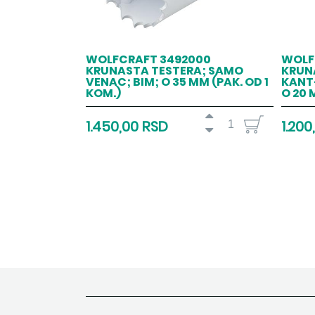
WOLFCRAFT 3492000
WOLF
KRUNASTA TESTERA; SAMO
KRUNA
VENAC; BIM; O 35 MM (PAK. OD 1
KANT
KOM.)
O 20 
1.450,00 RSD
1.200