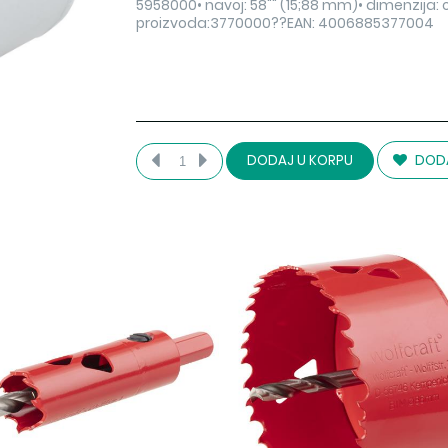
5958000• navoj: 58"" (15;88 mm)• dimenzija
proizvoda:3770000??EAN: 4006885377004
DODA
DODAJ U KORPU