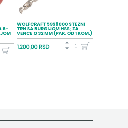
WOLFCRAFT 5958000 STEZNI
A 6-
TRN SA BURGIJOM HSS; ZA
IJOM
VENCE O 32 MM (PAK. OD 1 KOM.)
1.200,00 RSD