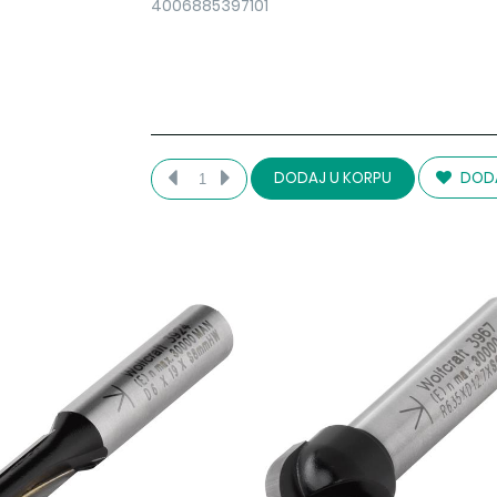
4006885397101
DODA
DODAJ U KORPU