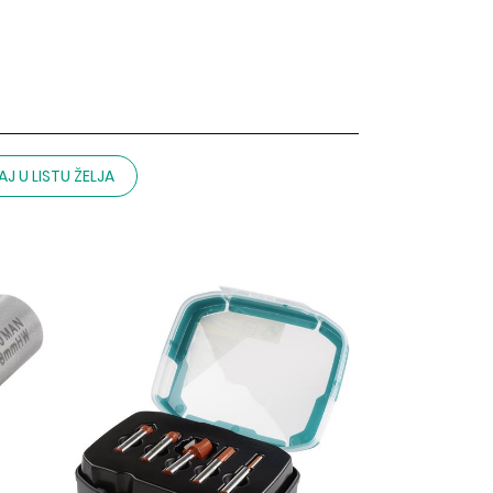
J U LISTU ŽELJA