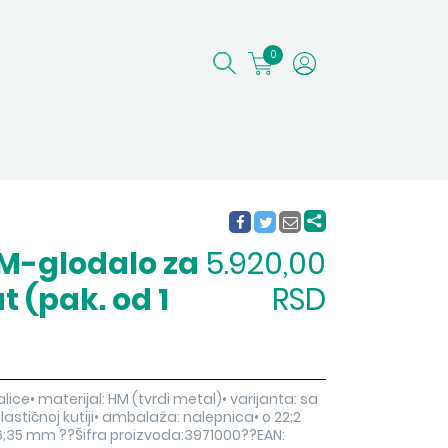
0
HM-glodalo za
5.920,00
t (pak. od 1
RSD
ice• materijal: HM (tvrdi metal)• varijanta: sa
astičnoj kutiji• ambalaža: nalepnica• o 22;2
r 6;35 mm ??Šifra proizvoda:3971000??EAN: