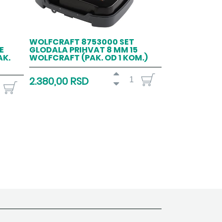
-
WOLFCRAFT 8753000 SET
E
GLODALA PRIHVAT 8 MM 15
AK.
WOLFCRAFT (PAK. OD 1 KOM.)
2.380,00 RSD