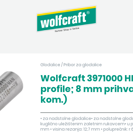
Glodalice
/
Pribor za glodalice
Wolfcraft 3971000 
profile; 8 mm prihva
kom.)
• za nadstolne glodalice• za nadstolne glodal
kuglično uležištenim zaletnim rukavcem• u pl
mm • visina rezanja: 12;7 mm • poluprečnik: 