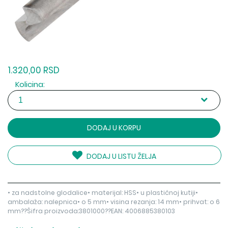
1.320,00 RSD
Kolicina:
DODAJ U KORPU
DODAJ U LISTU ŽELJA
• za nadstolne glodalice• materijal: HSS• u plastičnoj kutiji•
ambalaža: nalepnica• o 5 mm• visina rezanja: 14 mm• prihvat: o 6
mm??Šifra proizvoda:3801000??EAN: 4006885380103