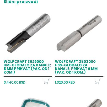
Slični proizvodi
WOLFCRAFT 3925000
WOLFCRAFT 3803000
HM-GLODALO ZA KANALE;
HSS-GLODALO ZA
8 MM PRIHVAT (PAK. OD 1
KANALE; PRIHVAT 6 MM
KOM.)
(PAK. OD 1 KOM.)
3.440,00 RSD
1.320,00 RSD