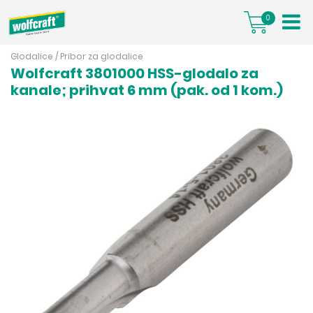
0
Glodalice
/
Pribor za glodalice
Wolfcraft 3801000 HSS-glodalo za
kanale; prihvat 6 mm (pak. od 1 kom.)