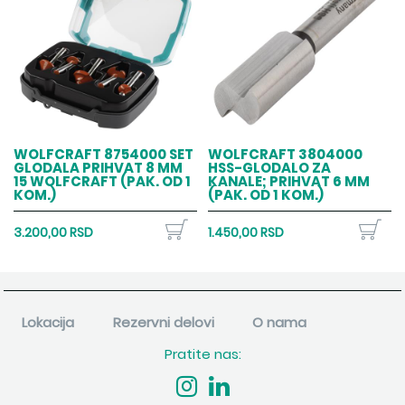
WOLFCRAFT 8754000 SET
WOLFCRAFT 3804000
GLODALA PRIHVAT 8 MM
HSS-GLODALO ZA
15 WOLFCRAFT (PAK. OD 1
KANALE; PRIHVAT 6 MM
KOM.)
(PAK. OD 1 KOM.)
3.200,00 RSD
1.450,00 RSD
Lokacija
Rezervni delovi
O nama
Pratite nas: