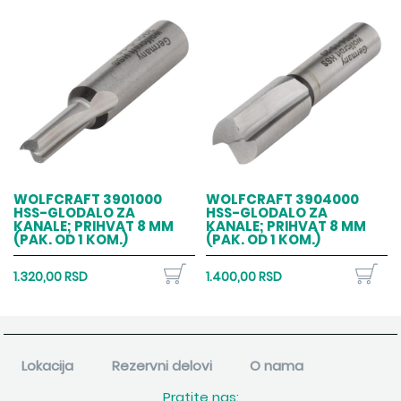
WOLFCRAFT 3901000
WOLFCRAFT 3904000
HSS-GLODALO ZA
HSS-GLODALO ZA
KANALE; PRIHVAT 8 MM
KANALE; PRIHVAT 8 MM
(PAK. OD 1 KOM.)
(PAK. OD 1 KOM.)
1.320,00 RSD
1.400,00 RSD
Lokacija
Rezervni delovi
O nama
Pratite nas: