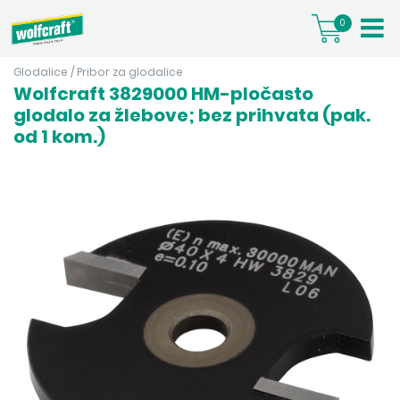
0
Glodalice
/
Pribor za glodalice
Wolfcraft 3829000 HM-pločasto
glodalo za žlebove; bez prihvata (pak.
od 1 kom.)