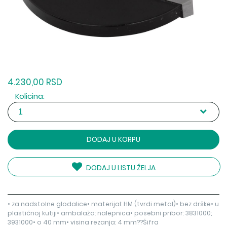
4.230,00 RSD
Kolicina:
DODAJ U KORPU
DODAJ U LISTU ŽELJA
• za nadstolne glodalice• materijal: HM (tvrdi metal)• bez drške• u
plastičnoj kutiji• ambalaža: nalepnica• posebni pribor: 3831000;
3931000• o 40 mm• visina rezanja: 4 mm??Šifra