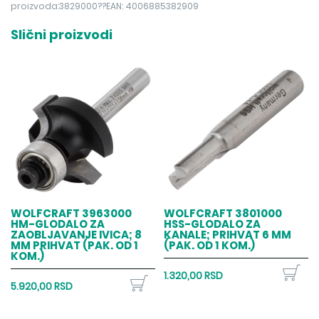
proizvoda:3829000??EAN: 4006885382909
Slični proizvodi
WOLFCRAFT 3963000
WOLFCRAFT 3801000
HM-GLODALO ZA
HSS-GLODALO ZA
ZAOBLJAVANJE IVICA; 8
KANALE; PRIHVAT 6 MM
MM PRIHVAT (PAK. OD 1
(PAK. OD 1 KOM.)
KOM.)
1.320,00 RSD
5.920,00 RSD