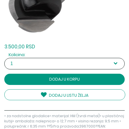
3.500,00 RSD
Kolicina:
DODAJ U KORPU
DODAJ U LISTU ŽELJA
• za nadstolne glodalice• materijal: HM (tvrdi metal)• u plastičnoj
kutiji• ambalaža: nalepnica• o 12;7 mm • visina rezanja: 9;5 mm •
poluprečnik: r 6;35 mm ??Šifra proizvoda:3967000??EAN: