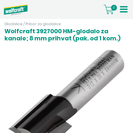
0
Glodalice
/
Pribor za glodalice
Wolfcraft 3927000 HM-glodalo za
kanale; 8 mm prihvat (pak. od 1 kom.)