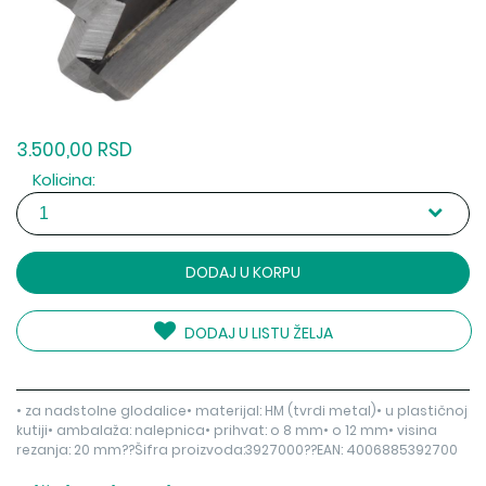
3.500,00 RSD
Kolicina:
DODAJ U KORPU
DODAJ U LISTU ŽELJA
• za nadstolne glodalice• materijal: HM (tvrdi metal)• u plastičnoj
kutiji• ambalaža: nalepnica• prihvat: o 8 mm• o 12 mm• visina
rezanja: 20 mm??Šifra proizvoda:3927000??EAN: 4006885392700