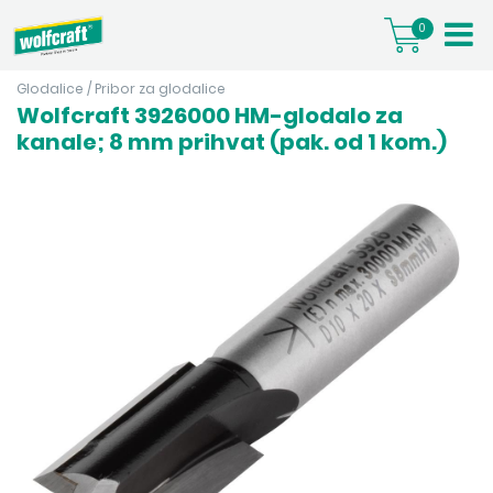
0
Glodalice
/
Pribor za glodalice
Wolfcraft 3926000 HM-glodalo za
kanale; 8 mm prihvat (pak. od 1 kom.)