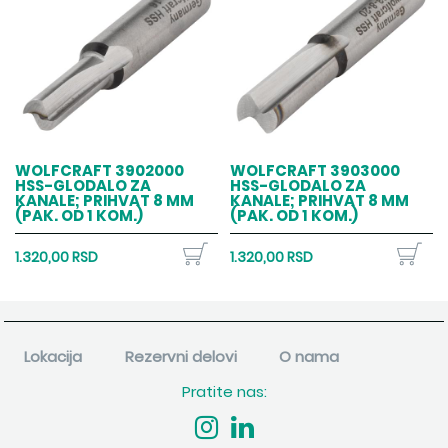
WOLFCRAFT 3902000
WOLFCRAFT 3903000
HSS-GLODALO ZA
HSS-GLODALO ZA
KANALE; PRIHVAT 8 MM
KANALE; PRIHVAT 8 MM
(PAK. OD 1 KOM.)
(PAK. OD 1 KOM.)
1.320,00 RSD
1.320,00 RSD
Lokacija
Rezervni delovi
O nama
Pratite nas: