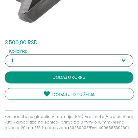
3.500,00 RSD
Kolicina:
DODAJ U KORPU
DODAJ U LISTU ŽELJA
• za nadstolne glodalice• materijal: HM (tvrdi metal)• u plastičnoj
kutiji• ambalaža: nalepnica• prihvat: o 8 mm• o 10 mm• visina
rezanja: 20 mm??Šifra proizvoda:3926000??EAN: 4006885392601