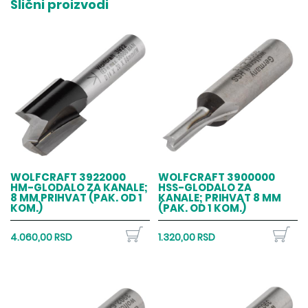
Slični proizvodi
WOLFCRAFT 3922000
WOLFCRAFT 3900000
HM-GLODALO ZA KANALE;
HSS-GLODALO ZA
8 MM PRIHVAT (PAK. OD 1
KANALE; PRIHVAT 8 MM
KOM.)
(PAK. OD 1 KOM.)
4.060,00 RSD
1.320,00 RSD