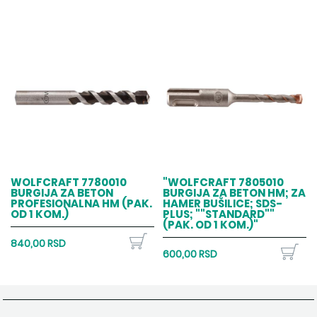
WOLFCRAFT 7780010
"WOLFCRAFT 7805010
BURGIJA ZA BETON
BURGIJA ZA BETON HM; ZA
PROFESIONALNA HM (PAK.
HAMER BUŠILICE; SDS-
OD 1 KOM.)
PLUS; ""STANDARD""
(PAK. OD 1 KOM.)"
840,00 RSD
600,00 RSD