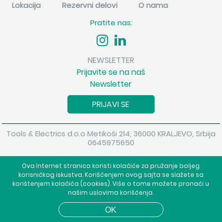
Lokacija
Rezervni delovi
O nama
Pratite nas:
NEWSLETTER
Prijavite se na naš
Newsletter
PRIJAVI SE
Tools & Electrics d.o.o Metikoši 214, 36000 KRALJEVO, Srbija
0645975650
Copyright 2026 Tools & Electrics d.o.o Sva prava su zadržana.
Ova Internet stranica koristi kolačiće za pružanje boljeg
Powered by
shopen.com
korisničkog iskustva. Korišćenjem ovog sajta se slažete sa
korištenjem kolačića (cookies). Više o tome možete pronaći u
našim uslovima korišćenja.