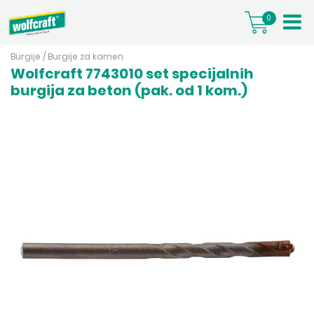
0
Burgije
/
Burgije za kamen
Wolfcraft 7743010 set specijalnih
burgija za beton (pak. od 1 kom.)