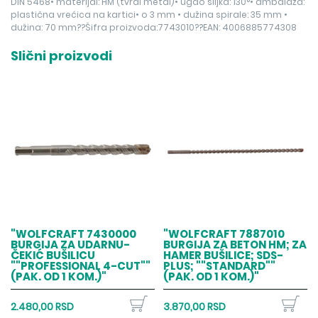
DIN 5468• materijal: HM (tvrdi metal)• ugao šiljka: 130°• ambalaža:
plastična vrećica na kartici• o 3 mm • dužina spirale: 35 mm •
dužina: 70 mm??Šifra proizvoda:7743010??EAN: 4006885774308
Slični proizvodi
"WOLFCRAFT 7430000
"WOLFCRAFT 7887010
BURGIJA ZA UDARNU-
BURGIJA ZA BETON HM; ZA
ČEKIĆ BUŠILICU
HAMER BUŠILICE; SDS-
""PROFESSIONAL 4-CUT""
PLUS; ""STANDARD""
(PAK. OD 1 KOM.)"
(PAK. OD 1 KOM.)"
2.480,00 RSD
3.870,00 RSD