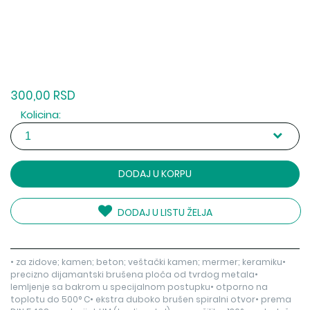
300,00 RSD
Kolicina:
DODAJ U KORPU
DODAJ U LISTU ŽELJA
• za zidove; kamen; beton; veštački kamen; mermer; keramiku•
precizno dijamantski brušena ploča od tvrdog metala•
lemljenje sa bakrom u specijalnom postupku• otporno na
toplotu do 500° C• ekstra duboko brušen spiralni otvor• prema