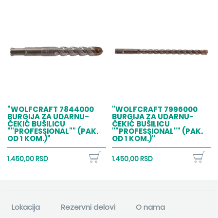
"WOLFCRAFT 7844000
"WOLFCRAFT 7996000
BURGIJA ZA UDARNU-
BURGIJA ZA UDARNU-
ČEKIĆ BUŠILICU
ČEKIĆ BUŠILICU
""PROFESSIONAL"" (PAK.
""PROFESSIONAL"" (PAK.
OD 1 KOM.)"
OD 1 KOM.)"
1.450,00 RSD
1.450,00 RSD
Lokacija
Rezervni delovi
O nama