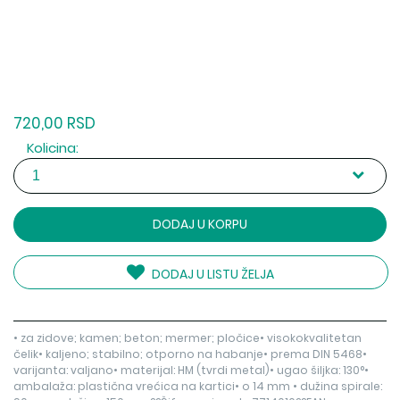
720,00 RSD
Kolicina:
DODAJ U KORPU
DODAJ U LISTU ŽELJA
• za zidove; kamen; beton; mermer; pločice• visokokvalitetan
čelik• kaljeno; stabilno; otporno na habanje• prema DIN 5468•
varijanta: valjano• materijal: HM (tvrdi metal)• ugao šiljka: 130°•
ambalaža: plastična vrećica na kartici• o 14 mm • dužina spirale: