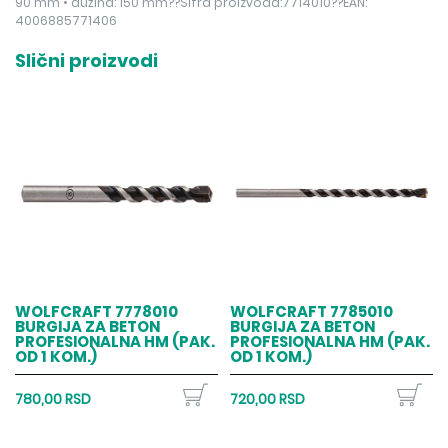
90 mm • dužina: 150 mm??Šifra proizvoda:7714010??EAN:
4006885771406
Slični proizvodi
WOLFCRAFT 7778010
WOLFCRAFT 7785010
BURGIJA ZA BETON
BURGIJA ZA BETON
PROFESIONALNA HM (PAK.
PROFESIONALNA HM (PAK.
OD 1 KOM.)
OD 1 KOM.)
780,00 RSD
720,00 RSD