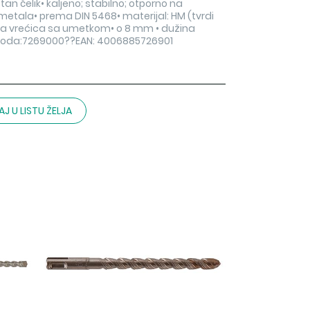
an čelik• kaljeno; stabilno; otporno na
etala• prema DIN 5468• materijal: HM (tvrdi
čna vrećica sa umetkom• o 8 mm • dužina
izvoda:7269000??EAN: 4006885726901
J U LISTU ŽELJA