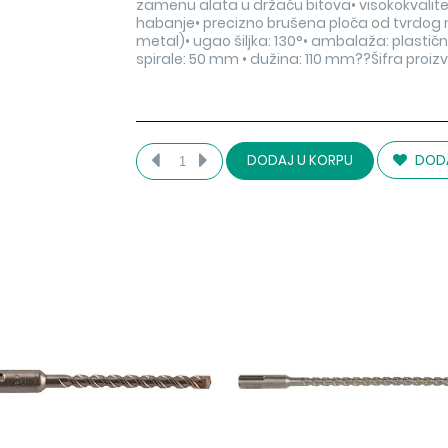
zamenu alata u držaču bitova• visokokvalitet
habanje• precizno brušena ploča od tvrdog m
metal)• ugao šiljka: 130°• ambalaža: plasti
spirale: 50 mm • dužina: 110 mm??Šifra pro
DODA
DODAJ U KORPU