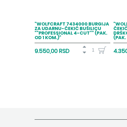
"WOLFCRAFT 7434000 BURGIJA
"WOL
ZA UDARNU-ČEKIĆ BUŠILICU
ČEKI
""PROFESSIONAL 4-CUT"" (PAK.
DRŠK
OD 1 KOM.)"
(PAK.
9.550,00 RSD
4.35