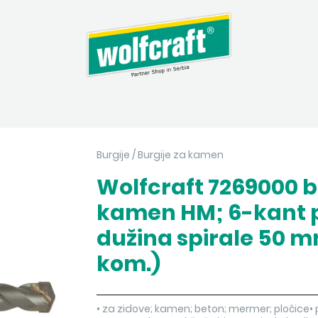
Burgije
/
Burgije za kamen
Wolfcraft 7269000 b
kamen HM; 6-kant p
dužina spirale 50 m
kom.)
• za zidove; kamen; beton; mermer; pločice• p