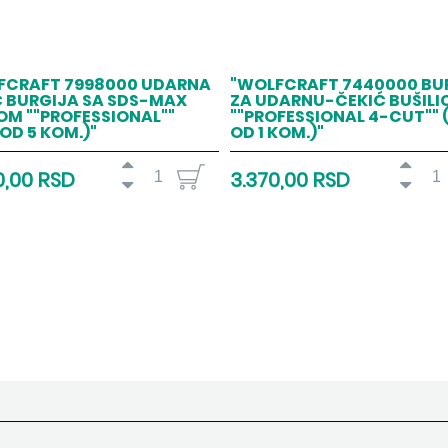
FCRAFT 7998000 UDARNA
"WOLFCRAFT 7440000 BU
Ć BURGIJA SA SDS-MAX
ZA UDARNU-ČEKIĆ BUŠILI
OM ""PROFESSIONAL""
""PROFESSIONAL 4-CUT"" 
 OD 5 KOM.)"
OD 1 KOM.)"
0,00 RSD
3.370,00 RSD