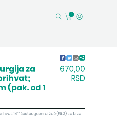
0
urgija za
670,00
rihvat;
RSD
m (pak. od 1
rihvat: 14"" šestougaoni držač (E6.3) za brzu