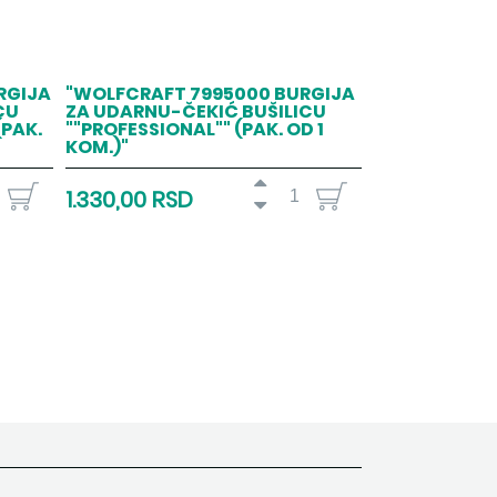
RGIJA
"WOLFCRAFT 7995000 BURGIJA
CU
ZA UDARNU-ČEKIĆ BUŠILICU
(PAK.
""PROFESSIONAL"" (PAK. OD 1
KOM.)"
1.330,00 RSD