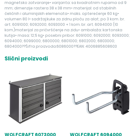
magnetsko zatvaranje• varijanta: sa kvadratnim rupama od 9
mm; dimenzije rastera 38 x 38 mm• materijal: od stabilnih
čeličnih i aluminijskih elemenata• maks. opterećenje 60 kg•
volumen 80 l• sadržaj:kuke za zidnu ploču za alat; po 3 kom. br.
art. 6091000; 6092000; 6093000 + 1 kom. br. art. 6094000 (10
kom.)materijal za pričvršćenje na zidu• ambalaža: kartonska
kutija• masa: 12;5 kg• posebni pribor: 6091000; 6092000; 6093000;
6094000; 6099000; 6800000; 6801000; 6802000; 6803000;
6804000??Šifra proizvoda:6086000??EAN: 4006885608603
Slični proizvodi
WOLFCRAFT 6073000
WOLFCRAFT 6094000