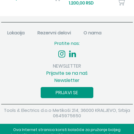
1.200,00 RSD
Lokacija
Rezervni delovi
O nama
Pratite nas:
NEWSLETTER
Prijavite se na naš
Newsletter
PRIJAVI SE
Tools & Electrics d.o.o Metikoši 214, 36000 KRALJEVO, Srbija
0645975650
Copyright 2026 Tools & Electrics d.o.o Sva prava su zadržana.
Ova Internet stranica koristi kolačiće za pružanje boljeg
Powered by
shopen.com