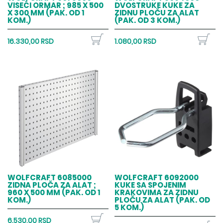
VISEĆI ORMAR ; 985 X 500
DVOSTRUKE KUKE ZA
X 300 MM (PAK. OD 1
ZIDNU PLOČU ZA ALAT
KOM.)
(PAK. OD 3 KOM.)
16.330,00 RSD
1.080,00 RSD
WOLFCRAFT 6085000
WOLFCRAFT 6092000
ZIDNA PLOČA ZA ALAT ;
KUKE SA SPOJENIM
960 X 500 MM (PAK. OD 1
KRAKOVIMA ZA ZIDNU
KOM.)
PLOČU ZA ALAT (PAK. OD
5 KOM.)
6.530,00 RSD