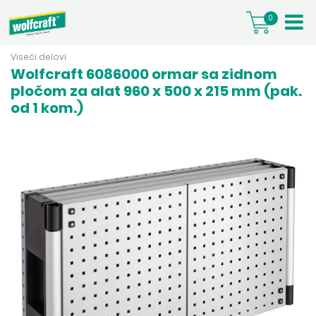
0
Viseći delovi
Wolfcraft 6086000 ormar sa zidnom
pločom za alat 960 x 500 x 215 mm (pak.
od 1 kom.)