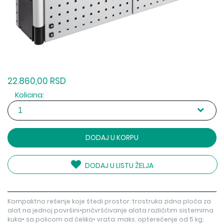
22.860,00 RSD
Kolicina:
DODAJ U KORPU
DODAJ U LISTU ŽELJA
Kompaktno rešenje koje štedi prostor: trostruka zidna ploča za
alat na jednoj površini•pričvršćivanje alata različitim sistemima
kuka• sa policom od čelika• vrata: maks. opterećenje od 5 kg;