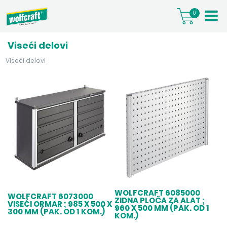
0
Viseći delovi
Viseći delovi
WOLFCRAFT 6085000
WOLFCRAFT 6073000
ZIDNA PLOČA ZA ALAT ;
VISEĆI ORMAR ; 985 X 500 X
960 X 500 MM (PAK. OD 1
300 MM (PAK. OD 1 KOM.)
KOM.)