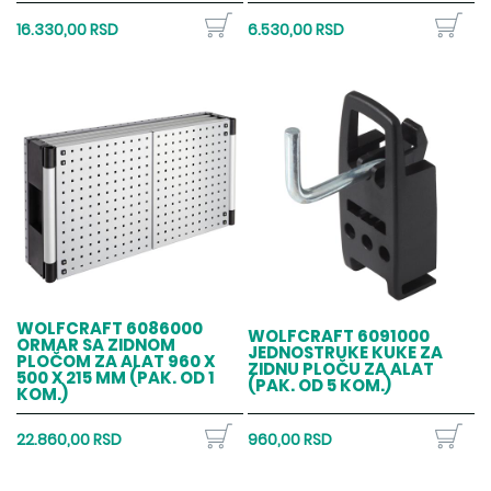
16.330,00 RSD
6.530,00 RSD
WOLFCRAFT 6086000
WOLFCRAFT 6091000
ORMAR SA ZIDNOM
JEDNOSTRUKE KUKE ZA
PLOČOM ZA ALAT 960 X
ZIDNU PLOČU ZA ALAT
500 X 215 MM (PAK. OD 1
(PAK. OD 5 KOM.)
KOM.)
22.860,00 RSD
960,00 RSD