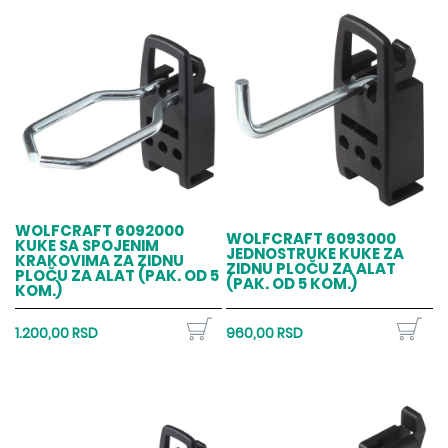
WOLFCRAFT 6092000
WOLFCRAFT 6093000
KUKE SA SPOJENIM
JEDNOSTRUKE KUKE ZA
KRAKOVIMA ZA ZIDNU
ZIDNU PLOČU ZA ALAT
PLOČU ZA ALAT (PAK. OD 5
(PAK. OD 5 KOM.)
KOM.)
1.200,00 RSD
960,00 RSD