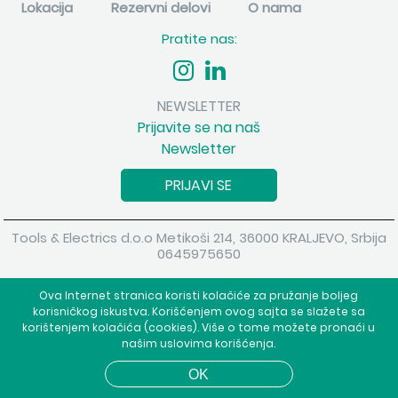
Lokacija
Rezervni delovi
O nama
Pratite nas:
NEWSLETTER
Prijavite se na naš
Newsletter
PRIJAVI SE
Tools & Electrics d.o.o Metikoši 214, 36000 KRALJEVO, Srbija
0645975650
Copyright 2026 Tools & Electrics d.o.o Sva prava su zadržana.
Ova Internet stranica koristi kolačiće za pružanje boljeg
Powered by
shopen.com
korisničkog iskustva. Korišćenjem ovog sajta se slažete sa
korištenjem kolačića (cookies). Više o tome možete pronaći u
našim uslovima korišćenja.