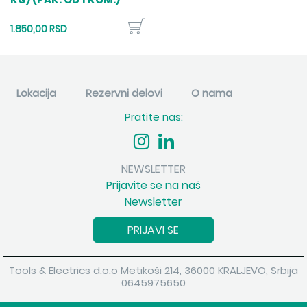
1.850,00 RSD
Lokacija
Rezervni delovi
O nama
Pratite nas:
NEWSLETTER
Prijavite se na naš
Newsletter
PRIJAVI SE
Tools & Electrics d.o.o Metikoši 214, 36000 KRALJEVO, Srbija
0645975650
Copyright 2026 Tools & Electrics d.o.o Sva prava su zadržana.