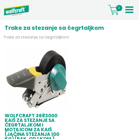
0
Trake za stezanje sa čegrtaljkom
Trake za stezanje sa čegrtaljkom
WOLFCRAFT 3683000
KAIŠ ZA STEZANJE SA
ČEGRTALJKOM I
MOTILICOM ZA KAIŠ
(JAČINA STEZANJA 100
KG) (PAK. OD 1 KOM.)