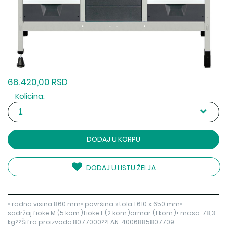
66.420,00 RSD
Kolicina:
DODAJ U KORPU
DODAJ U LISTU ŽELJA
• radna visina 860 mm• površina stola 1.610 x 650 mm•
sadržaj:fioke M (5 kom.)fioke L (2 kom.)ormar (1 kom.)• masa: 78;3
kg??Šifra proizvoda:8077000??EAN: 4006885807709