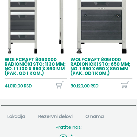
WOLFCRAFT 8060000
WOLFCRAFT 8051000
RADIONIČKI STO; 1130 MM;
RADIONIČKI STO; 650 MM;
NO. 1 1.130 X 650 X 860 MM
NO. 1 650 X 650 X 860 MM
(PAK. OD 1 KOM.)
(PAK. OD 1 KOM.)
41.010,00 RSD
30.120,00 RSD
Lokacija
Rezervni delovi
O nama
Pratite nas: