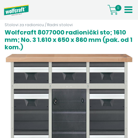
0
Stolovi za radionicu
/
Radni stolovi
Wolfcraft 8077000 radionički sto; 1610
mm; No. 3 1.610 x 650 x 860 mm (pak. od 1
kom.)