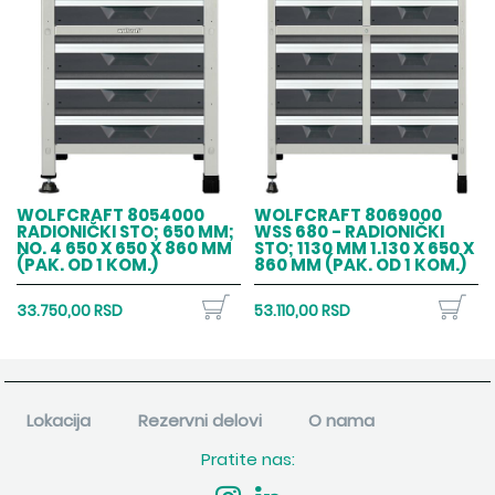
WOLFCRAFT 8054000
WOLFCRAFT 8069000
RADIONIČKI STO; 650 MM;
WSS 680 - RADIONIČKI
NO. 4 650 X 650 X 860 MM
STO; 1130 MM 1.130 X 650 X
(PAK. OD 1 KOM.)
860 MM (PAK. OD 1 KOM.)
33.750,00 RSD
53.110,00 RSD
Lokacija
Rezervni delovi
O nama
Pratite nas: