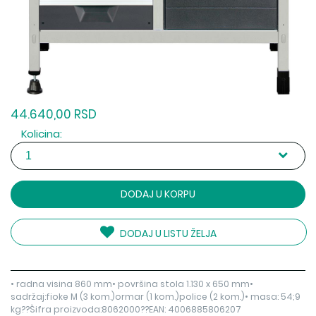
44.640,00 RSD
Kolicina:
DODAJ U KORPU
DODAJ U LISTU ŽELJA
• radna visina 860 mm• površina stola 1.130 x 650 mm•
sadržaj:fioke M (3 kom.)ormar (1 kom.)police (2 kom.)• masa: 54;9
kg??Šifra proizvoda:8062000??EAN: 4006885806207