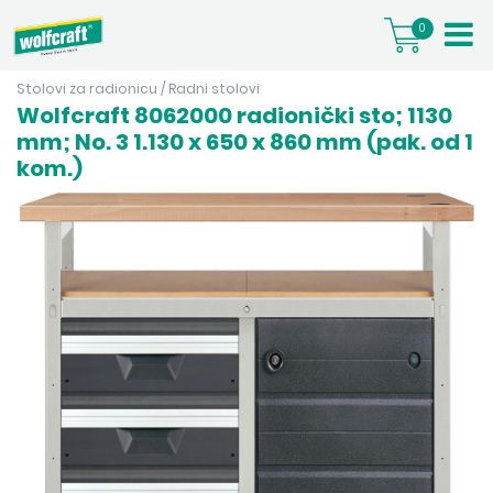
0
Stolovi za radionicu
/
Radni stolovi
Wolfcraft 8062000 radionički sto; 1130
mm; No. 3 1.130 x 650 x 860 mm (pak. od 1
kom.)