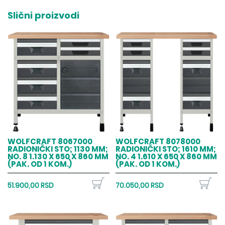
Slični proizvodi
WOLFCRAFT 8067000
WOLFCRAFT 8078000
RADIONIČKI STO; 1130 MM;
RADIONIČKI STO; 1610 MM;
NO. 8 1.130 X 650 X 860 MM
NO. 4 1.610 X 650 X 860 MM
(PAK. OD 1 KOM.)
(PAK. OD 1 KOM.)
51.900,00 RSD
70.050,00 RSD