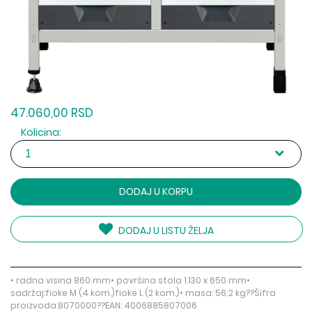
47.060,00 RSD
Kolicina:
DODAJ U KORPU
DODAJ U LISTU ŽELJA
• radna visina 860 mm• površina stola 1.130 x 650 mm•
sadržaj:fioke M (4 kom.)fioke L (2 kom.)• masa: 56;2 kg??Šifra
proizvoda:8070000??EAN: 4006885807006