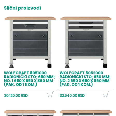
Slični proizvodi
WOLFCRAFT 8051000
WOLFCRAFT 8052000
RADIONIČKI STO; 650 MM;
RADIONIČKI STO; 650 MM;
NO. 1 650 X 650 X 860 MM
NO. 2 650 X 650 X 860 MM
(PAK. OD 1 KOM.)
(PAK. OD 1 KOM.)
30.120,00 RSD
32.540,00 RSD