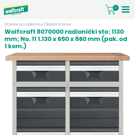
0
Stolovi za radionicu
/
Radni stolovi
Wolfcraft 8070000 radionički sto; 1130
mm; No. 11 1.130 x 650 x 860 mm (pak. od
1 kom.)