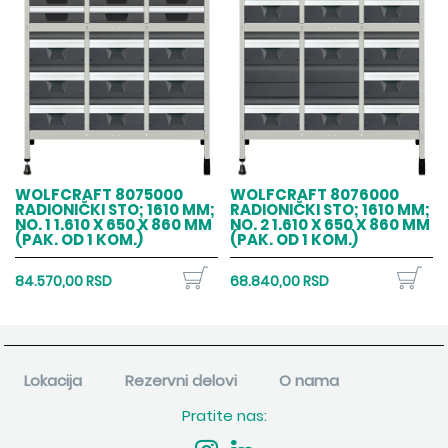
WOLFCRAFT 8075000
WOLFCRAFT 8076000
RADIONIČKI STO; 1610 MM;
RADIONIČKI STO; 1610 MM;
NO. 1 1.610 X 650 X 860 MM
NO. 2 1.610 X 650 X 860 MM
(PAK. OD 1 KOM.)
(PAK. OD 1 KOM.)
84.570,00 RSD
68.840,00 RSD
Lokacija
Rezervni delovi
O nama
Pratite nas: