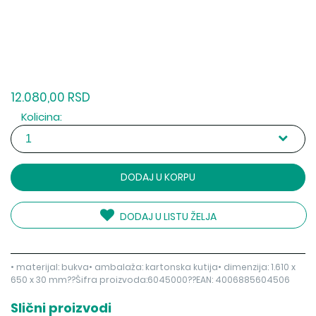
12.080,00 RSD
Kolicina:
DODAJ U KORPU
DODAJ U LISTU ŽELJA
• materijal: bukva• ambalaža: kartonska kutija• dimenzija: 1.610 x
650 x 30 mm??Šifra proizvoda:6045000??EAN: 4006885604506
Slični proizvodi