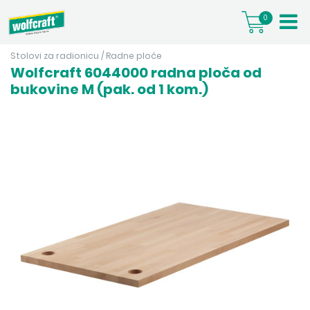
0
Stolovi za radionicu
/
Radne ploče
Wolfcraft 6044000 radna ploča od
bukovine M (pak. od 1 kom.)