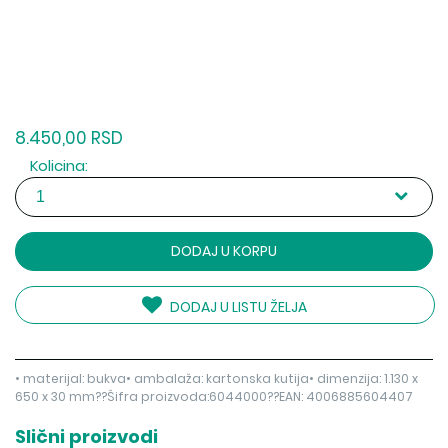
8.450,00 RSD
Kolicina:
DODAJ U KORPU
DODAJ U LISTU ŽELJA
• materijal: bukva• ambalaža: kartonska kutija• dimenzija: 1.130 x
650 x 30 mm??Šifra proizvoda:6044000??EAN: 4006885604407
Slični proizvodi