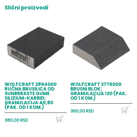
Slični proizvodi
WOLFCRAFT 2894000
WOLFCRAFT 2779000
RUČNA BRUSILICA OD
BRUSNI BLOK;
SUNĐERASTE GUME
GRANULACIJA 120 (PAK.
SILIZIUM-KARBID;
OD 1 KOM.)
GRANULACIJA 40;80
(PAK. OD 1 KOM.)
360,00 RSD
360,00 RSD