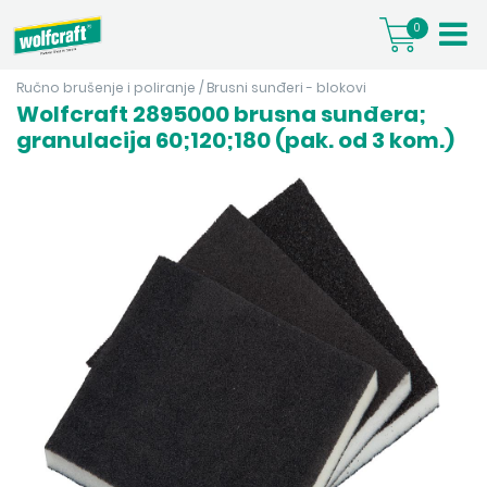
0
Ručno brušenje i poliranje
/
Brusni sunđeri - blokovi
Wolfcraft 2895000 brusna sunđera;
granulacija 60;120;180 (pak. od 3 kom.)