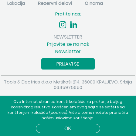
Lokacija
Rezervni delovi
O nama
Pratite nas:
NEWSLETTER
Prijavite se na naš
Newsletter
PRIJAVI SE
Tools & Electrics d.o.o Metikoši 214, 36000 KRALJEVO, Srbija
0645975650
Copyright 2026 Tools & Electrics d.o.o Sva prava su zadržana.
Ova Internet stranica koristi kolačiće za pružanje boljeg
Powered by
shopen.com
korisničkog iskustva. Korišćenjem ovog sajta se slažete sa
korištenjem kolačića (cookies). Više o tome možete pronaći u
našim uslovima korišćenja.