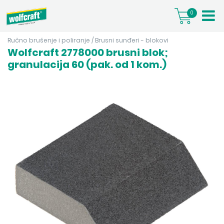
0
Ručno brušenje i poliranje
/
Brusni sunđeri - blokovi
Wolfcraft 2778000 brusni blok;
granulacija 60 (pak. od 1 kom.)