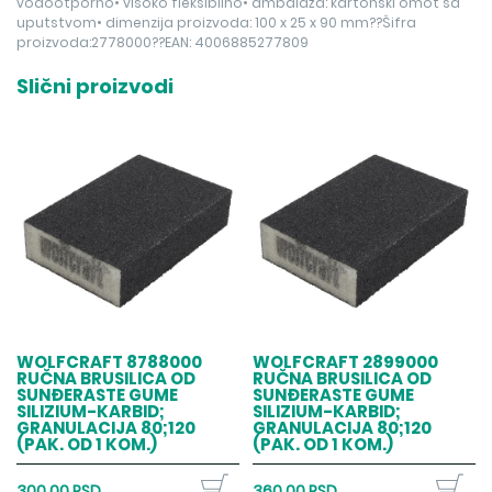
vodootporno• visoko fleksibilno• ambalaža: kartonski omot sa
uputstvom• dimenzija proizvoda: 100 x 25 x 90 mm??Šifra
proizvoda:2778000??EAN: 4006885277809
Slični proizvodi
WOLFCRAFT 8788000
WOLFCRAFT 2899000
RUČNA BRUSILICA OD
RUČNA BRUSILICA OD
SUNĐERASTE GUME
SUNĐERASTE GUME
SILIZIUM-KARBID;
SILIZIUM-KARBID;
GRANULACIJA 80;120
GRANULACIJA 80;120
(PAK. OD 1 KOM.)
(PAK. OD 1 KOM.)
300,00 RSD
360,00 RSD