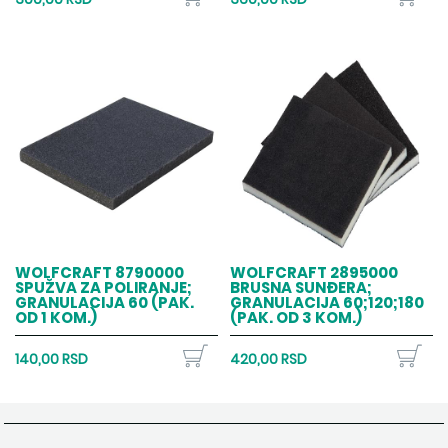
WOLFCRAFT 8790000
WOLFCRAFT 2895000
SPUŽVA ZA POLIRANJE;
BRUSNA SUNĐERA;
GRANULACIJA 60 (PAK.
GRANULACIJA 60;120;180
OD 1 KOM.)
(PAK. OD 3 KOM.)
140,00 RSD
420,00 RSD