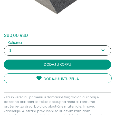
360,00 RSD
Kolicina:
DODAJ U KORPU
DODAJ U LISTU ŽELJA
• zauniverzalnu primenu u domaćinstvu; radionici i hobiju•
posebno prikladni za teško dostupna mesta i konturno
brušenje• za drvo; bojulak; plastične materijale; limove;
karoserije• 4-strani; prevučeni sa silicevim karbidom•