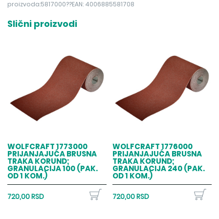
proizvoda:5817000??EAN: 4006885581708
Slični proizvodi
WOLFCRAFT 1773000
WOLFCRAFT 1776000
PRIJANJAJUĆA BRUSNA
PRIJANJAJUĆA BRUSNA
TRAKA KORUND;
TRAKA KORUND;
GRANULACIJA 100 (PAK.
GRANULACIJA 240 (PAK.
OD 1 KOM.)
OD 1 KOM.)
720,00 RSD
720,00 RSD