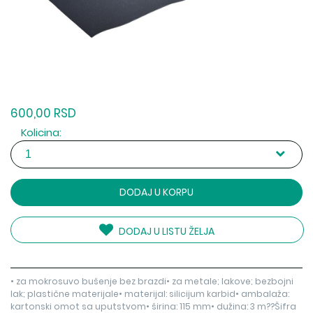
600,00 RSD
Kolicina:
DODAJ U KORPU
DODAJ U LISTU ŽELJA
• za mokrosuvo bušenje bez brazdi• za metale; lakove; bezbojni
lak; plastične materijale• materijal: silicijum karbid• ambalaža:
kartonski omot sa uputstvom• širina: 115 mm• dužina: 3 m??Šifra