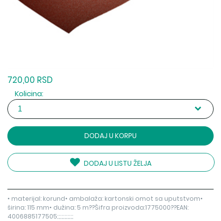
720,00 RSD
Kolicina:
DODAJ U KORPU
DODAJ U LISTU ŽELJA
• materijal: korund• ambalaža: kartonski omot sa uputstvom•
širina: 115 mm• dužina: 5 m??Šifra proizvoda:1775000??EAN:
4006885177505;;;;;;;;;;;