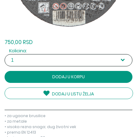
750,00 RSD
Kolicina:
DODAJ U KORPU
DODAJ U LISTU ŽELJA
• za ugaone brusilice
• za metale
• visoka rezna snaga; dug životni vek
• prema EN 12413