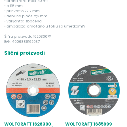
• brzina reza: max. 80 ms
• o 115 mm
• prihvat: o 22;2 mm
• debljina ploče: 2;5 mm
• varijanta: izbočena
• ambalaža: omotano u foliju sa umetkom??
Šifra proizvoda:1620300??
EAN: 4006885162037
Slični proizvodi
WOLFCRAFT 1626300
WOLFCRAFT 1685999