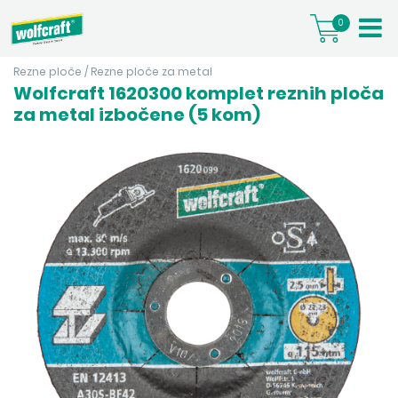
0
Rezne ploče
/
Rezne ploče za metal
Wolfcraft 1620300 komplet reznih ploča
za metal izbočene (5 kom)