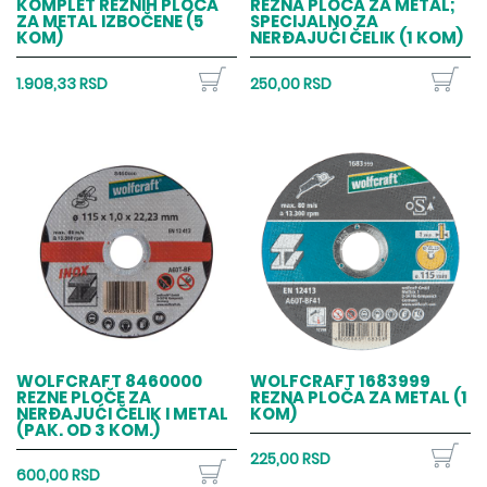
KOMPLET REZNIH PLOČA
REZNA PLOČA ZA METAL;
ZA METAL IZBOČENE (5
SPECIJALNO ZA
KOM)
NERĐAJUĆI ČELIK (1 KOM)
1.908,33 RSD
250,00 RSD
WOLFCRAFT 8460000
WOLFCRAFT 1683999
REZNE PLOČE ZA
REZNA PLOČA ZA METAL (1
NERĐAJUĆI ČELIK I METAL
KOM)
(PAK. OD 3 KOM.)
225,00 RSD
600,00 RSD