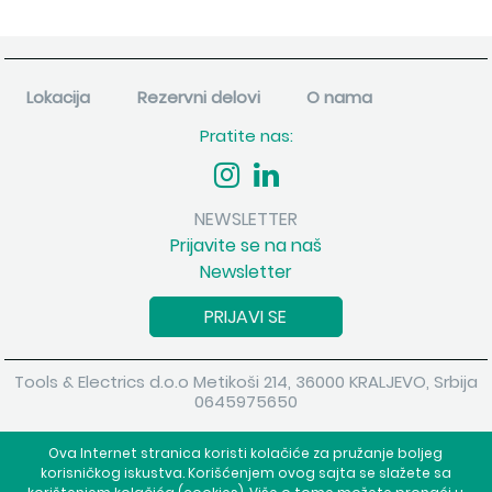
Lokacija
Rezervni delovi
O nama
Pratite nas:
NEWSLETTER
Prijavite se na naš
Newsletter
PRIJAVI SE
Tools & Electrics d.o.o Metikoši 214, 36000 KRALJEVO, Srbija
0645975650
Copyright 2026 Tools & Electrics d.o.o Sva prava su zadržana.
Ova Internet stranica koristi kolačiće za pružanje boljeg
Powered by
shopen.com
korisničkog iskustva. Korišćenjem ovog sajta se slažete sa