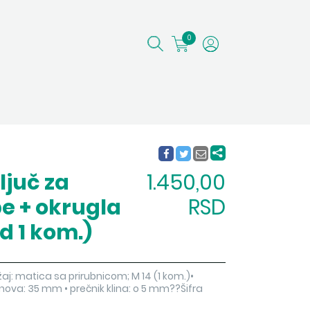
0
ljuč za
1.450,00
pe + okrugla
RSD
d 1 kom.)
žaj: matica sa prirubnicom; M 14 (1 kom.)•
nova: 35 mm • prečnik klina: o 5 mm??Šifra