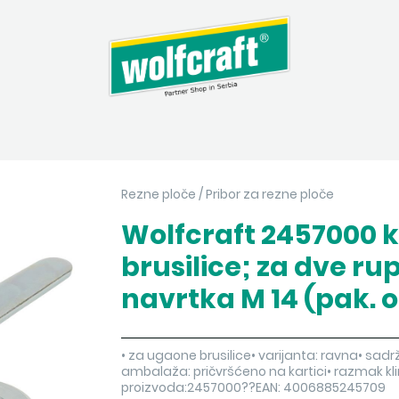
Rezne ploče
/
Pribor za rezne ploče
Wolfcraft 2457000 k
brusilice; za dve ru
navrtka M 14 (pak. o
• za ugaone brusilice• varijanta: ravna• sadr
ambalaža: pričvršćeno na kartici• razmak kli
proizvoda:2457000??EAN: 4006885245709