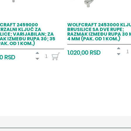
CRAFT 2459000
WOLFCRAFT 2453000 KLJ
RZALNI KLJUČ ZA
BRUSILICE SA DVE RUPE;
LICE; VARIJABILAN; ZA
RAZMAK IZMEĐU RUPA 30 
K IZMEĐU RUPA 30; 35
4 MM (PAK. OD 1 KOM.)
AK. OD 1 KOM.)
1.020,00 RSD
00 RSD