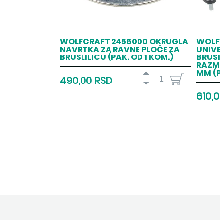
WOLFCRAFT 2456000 OKRUGLA
WOLF
NAVRTKA ZA RAVNE PLOČE ZA
UNIVE
BRUSLILICU (PAK. OD 1 KOM.)
BRUSI
RAZMA
MM (P
490,00 RSD
610,