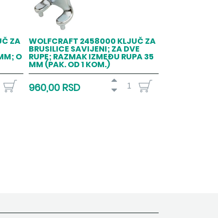
UČ ZA
WOLFCRAFT 2458000 KLJUČ ZA
BRUSILICE SAVIJENI; ZA DVE
MM; O
RUPE; RAZMAK IZMEĐU RUPA 35
MM (PAK. OD 1 KOM.)
960,00 RSD