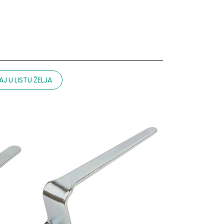
J U LISTU ŽELJA