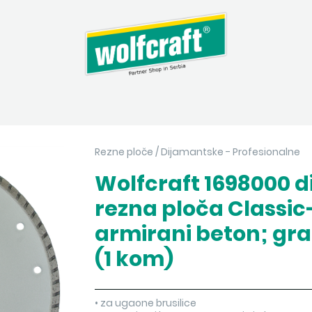
Rezne ploče
/
Dijamantske - Profesionalne
Wolfcraft 1698000 
rezna ploča Classic
armirani beton; gran
(1 kom)
• za ugaone brusilice