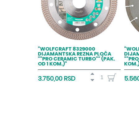
"WOLFCRAFT 8329000
"WOL
DIJAMANTSKA REZNA PLOČA
DIJA
""PRO CERAMIC TURBO"" (PAK.
""PRO
OD 1 KOM.)"
KOM.)
3.750,00 RSD
5.56