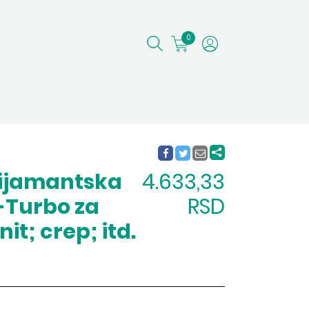
0
dijamantska
4.633,33
-Turbo za
RSD
it; crep; itd.