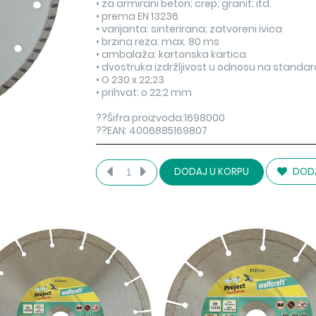
• za armirani beton; crep; granit; itd.
• prema EN 13236
• varijanta: sinterirana; zatvoreni ivica
• brzina reza: max. 80 ms
• ambalaža: kartonska kartica
• dvostruka izdržljivost u odnosu na standa
• O 230 x 22;23
• prihvat: o 22;2 mm
??Šifra proizvoda:1698000
??EAN: 4006885169807
DODA
DODAJ U KORPU