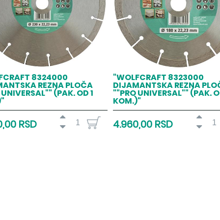
FCRAFT 8324000
"WOLFCRAFT 8323000
MANTSKA REZNA PLOČA
DIJAMANTSKA REZNA PLO
 UNIVERSAL"" (PAK. OD 1
""PRO UNIVERSAL"" (PAK. O
"
KOM.)"
0,00 RSD
4.960,00 RSD