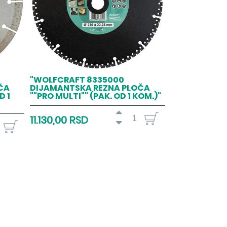
"WOLFCRAFT 8335000
ČA
DIJAMANTSKA REZNA PLOČA
D 1
""PRO MULTI"" (PAK. OD 1 KOM.)"
11.130,00 RSD