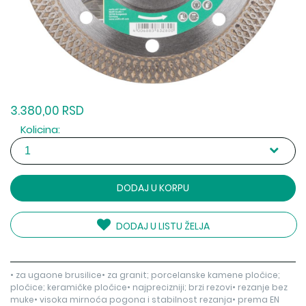
3.380,00 RSD
Kolicina:
DODAJ U KORPU
DODAJ U LISTU ŽELJA
• za ugaone brusilice• za granit; porcelanske kamene pločice;
pločice; keramičke pločice• najprecizniji; brzi rezovi• rezanje bez
muke• visoka mirnoća pogona i stabilnost rezanja• prema EN