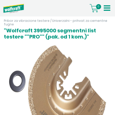
0
Pribor za vibracione testere
/
Univerzalni - prihvat za cementne
fugne
"Wolfcraft 3995000 segmentni list
testere ""PRO"" (pak. od 1 kom.)"