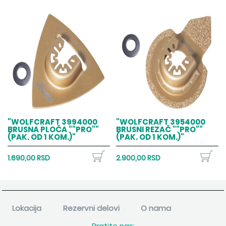
"WOLFCRAFT 3994000
"WOLFCRAFT 3954000
BRUSNA PLOČA ""PRO""
BRUSNI REZAČ ""PRO""
(PAK. OD 1 KOM.)"
(PAK. OD 1 KOM.)"
1.690,00 RSD
2.900,00 RSD
Lokacija
Rezervni delovi
O nama
Pratite nas: