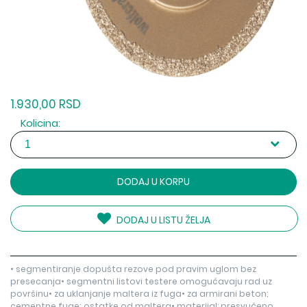
1.930,00 RSD
Kolicina:
DODAJ U KORPU
DODAJ U LISTU ŽELJA
• segmentiranje dopušta rezove pod pravim uglom bez
presecanja• segmentni listovi testere omogućavaju rad uz
površinu• za uklanjanje maltera iz fuga• za armirani beton;
cementne fuge; ostatke od maltera• materijal: presvučeno