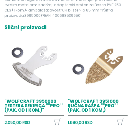
tvrdim metalom• sadržaj: adapterski prsten za Bosch PMF 250
CES (1 kom.)• ambalaža: dvostruki blister• o 85 mm ??Šifra
proizvoda:3995000??EAN: 4006885399501
Slični proizvodi
"WOLFCRAFT 3950000
"WOLFCRAFT 3951000
TESTERA SEKIRICA ""PRO""
RUČNA RAŠPA ""PRO""
(PAK. OD 1 KOM.)"
(PAK. OD 1 KOM.)"
2.050,00 RSD
1.690,00 RSD