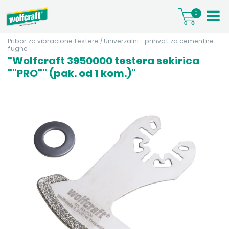
0
Pribor za vibracione testere
/
Univerzalni - prihvat za cementne
fugne
"Wolfcraft 3950000 testera sekirica
""PRO"" (pak. od 1 kom.)"