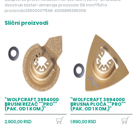
dvostruki blister• dimenzije proizvoda: 58 mm??Šifra
proizvoda:3950000??EAN: 4006885395008
Slični proizvodi
"WOLFCRAFT 3954000
"WOLFCRAFT 3994000
BRUSNI REZAČ ""PRO""
BRUSNA PLOČA ""PRO""
(PAK. OD 1 KOM.)"
(PAK. OD 1 KOM.)"
2.900,00 RSD
1.690,00 RSD