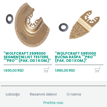
"WOLFCRAFT 3995000
"WOLFCRAFT 3951000
SEGMENTNI LIST TESTERE
RUČNA RAŠPA ""PRO""
""PRO"" (PAK. OD 1 KOM.)"
(PAK. OD 1 KOM.)"
1.930,00 RSD
1.690,00 RSD
Lokacija
Rezervni delovi
O nama
Pratite nas: