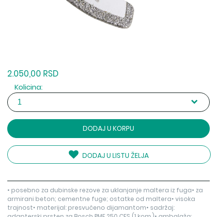
2.050,00 RSD
Kolicina:
DODAJ U KORPU
DODAJ U LISTU ŽELJA
• posebno za dubinske rezove za uklanjanje maltera iz fuga• za
armirani beton; cementne fuge; ostatke od maltera• visoka
trajnost• materijal: presvučeno dijamantom• sadržaj:
adapterski prsten za Bosch PMF 250 CES (1 kom.)• ambalaža: