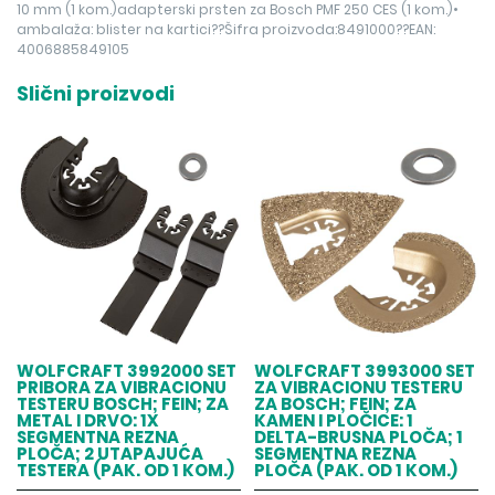
10 mm (1 kom.)adapterski prsten za Bosch PMF 250 CES (1 kom.)•
ambalaža: blister na kartici??Šifra proizvoda:8491000??EAN:
4006885849105
Slični proizvodi
WOLFCRAFT 3992000 SET
WOLFCRAFT 3993000 SET
PRIBORA ZA VIBRACIONU
ZA VIBRACIONU TESTERU
TESTERU BOSCH; FEIN; ZA
ZA BOSCH; FEIN; ZA
METAL I DRVO: 1X
KAMEN I PLOČICE: 1
SEGMENTNA REZNA
DELTA-BRUSNA PLOČA; 1
PLOČA; 2 UTAPAJUĆA
SEGMENTNA REZNA
TESTERA (PAK. OD 1 KOM.)
PLOČA (PAK. OD 1 KOM.)