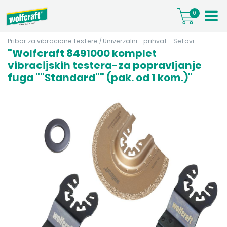
0
Pribor za vibracione testere
/
Univerzalni - prihvat - Setovi
"Wolfcraft 8491000 komplet
vibracijskih testera-za popravljanje
fuga ""Standard"" (pak. od 1 kom.)"