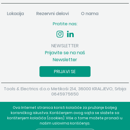
Lokacija
Rezervni delovi
O nama
Pratite nas:
NEWSLETTER
Prijavite se na naš
Newsletter
PRIJAVI SE
Tools & Electrics d.o.o Metikoši 214, 36000 KRALJEVO, Srbija
0645975650
Copyright 2026 Tools & Electrics d.o.o Sva prava su zadržana.
Ova Internet stranica koristi kolačiće za pružanje boljeg
Powered by
shopen.com
korisničkog iskustva. Korišćenjem ovog sajta se slažete sa
korištenjem kolačića (cookies). Više o tome možete pronaći u
našim uslovima korišćenja.