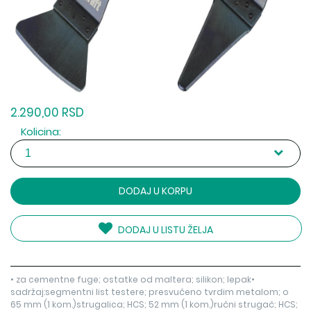
2.290,00 RSD
Kolicina:
DODAJ U KORPU
DODAJ U LISTU ŽELJA
• za cementne fuge; ostatke od maltera; silikon; lepak•
sadržaj:segmentni list testere; presvučeno tvrdim metalom; o
65 mm (1 kom.)strugalica; HCS; 52 mm (1 kom.)ručni strugač; HCS;