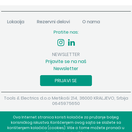
Lokacija
Rezervni delovi
O nama
Pratite nas:
NEWSLETTER
Prijavite se na naš
Newsletter
PRIJAVI SE
Tools & Electrics d.o.o Metikoši 214, 36000 KRALJEVO, Srbija
0645975650
Copyright 2026 Tools & Electrics d.o.o Sva prava su zadržana.
Ova Internet stranica koristi kolačiće za pružanje boljeg
Powered by
shopen.com
korisničkog iskustva. Korišćenjem ovog sajta se slažete sa
korištenjem kolačića (cookies). Više o tome možete pronaći u