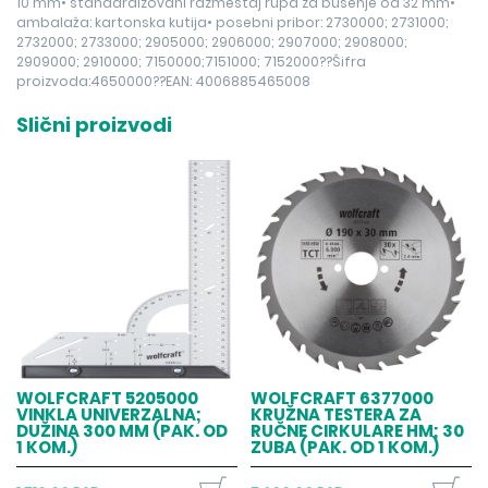
10 mm• standardizovani razmeštaj rupa za bušenje od 32 mm•
ambalaža: kartonska kutija• posebni pribor: 2730000; 2731000;
2732000; 2733000; 2905000; 2906000; 2907000; 2908000;
2909000; 2910000; 7150000;7151000; 7152000??Šifra
proizvoda:4650000??EAN: 4006885465008
Slični proizvodi
WOLFCRAFT 5205000
WOLFCRAFT 6377000
VINKLA UNIVERZALNA;
KRUŽNA TESTERA ZA
DUŽINA 300 MM (PAK. OD
RUČNE CIRKULARE HM; 30
1 KOM.)
ZUBA (PAK. OD 1 KOM.)