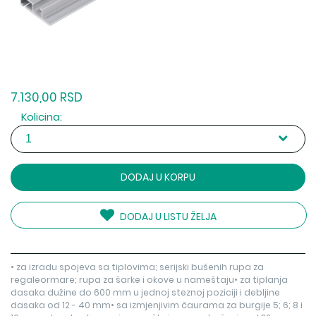
7.130,00 RSD
Kolicina:
DODAJ U KORPU
DODAJ U LISTU ŽELJA
• za izradu spojeva sa tiplovima; serijski bušenih rupa za
regaleormare; rupa za šarke i okove u nameštaju• za tiplanja
dasaka dužine do 600 mm u jednoj steznoj poziciji i debljine
dasaka od 12 - 40 mm• sa izmjenjivim čaurama za burgije 5; 6; 8 i