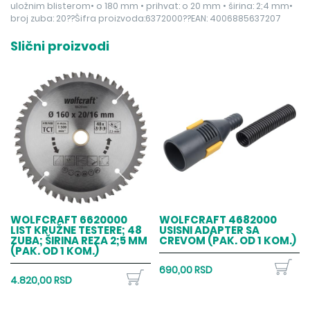
uložnim blisterom• o 180 mm • prihvat: o 20 mm • širina: 2;4 mm•
broj zuba: 20??Šifra proizvoda:6372000??EAN: 4006885637207
Slični proizvodi
WOLFCRAFT 6620000
WOLFCRAFT 4682000
LIST KRUŽNE TESTERE; 48
USISNI ADAPTER SA
ZUBA; ŠIRINA REZA 2;5 MM
CREVOM (PAK. OD 1 KOM.)
(PAK. OD 1 KOM.)
690,00 RSD
4.820,00 RSD