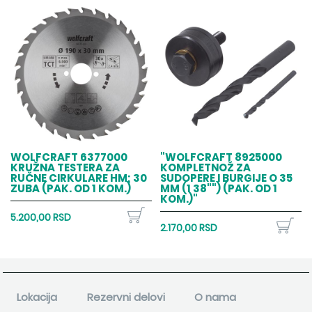
WOLFCRAFT 6377000
"WOLFCRAFT 8925000
KRUŽNA TESTERA ZA
KOMPLETNOŽ ZA
RUČNE CIRKULARE HM; 30
SUDOPERE I BURGIJE O 35
ZUBA (PAK. OD 1 KOM.)
MM (1 38"") (PAK. OD 1
KOM.)"
5.200,00 RSD
2.170,00 RSD
Lokacija
Rezervni delovi
O nama