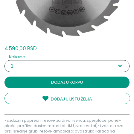
4.590,00 RSD
Kolicina:
DODAJ U KORPU
DODAJ U LISTU ŽELJA
• uzdužni i poprečni rezovi• za drvo; ivericu; šperploče; panel-
ploče; profilne daske• materijal: HM (tvrdi metal)• kvalitet reza:
brzi; srednje grubi rezovi• ambalaža: dvostruka kartica sa