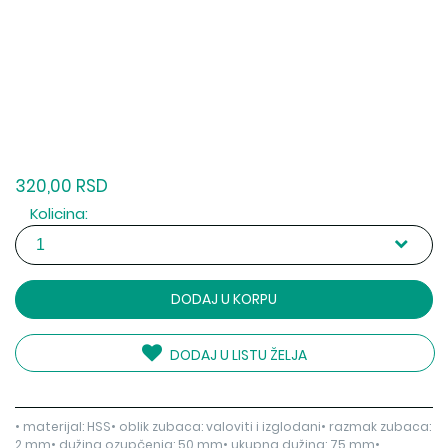
320,00 RSD
Kolicina:
DODAJ U KORPU
DODAJ U LISTU ŽELJA
• materijal: HSS• oblik zubaca: valoviti i izglodani• razmak zubaca:
2 mm• dužina ozupčenja: 50 mm• ukupna dužina: 75 mm•