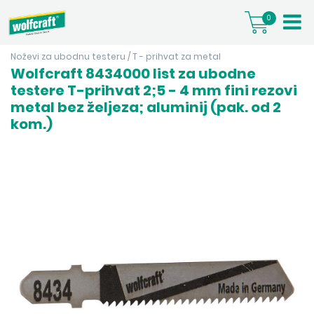
0
Noževi za ubodnu testeru
/
T - prihvat za metal
Wolfcraft 8434000 list za ubodne
testere T-prihvat 2;5 - 4 mm fini rezovi
metal bez željeza; aluminij (pak. od 2
kom.)