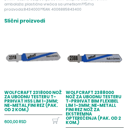
ambalaža: plastična vrećica sa umetkom??Šifra
proizvoda:8434000??EAN: 4006885843400
Slični proizvodi
WOLFCRAFT 2318000 NOŽ
WOLFCRAFT 2388000
ZA UBODNU TESTERU T-
NOŽ ZA UBODNU TESTERU
PRIHVAT HSS LIM 1-3MM;
T-PRIHVAT BIM FLEXIBEL
NE-METAL FINI REZ (PAK.
LIM 1-3MM; NE-METALL
OD 2 KOM.)
FINI REZ NOŽ ZA
EKSTREMNA
OPTEREĆENJA (PAK. OD 2
600,00 RSD
KOM.)