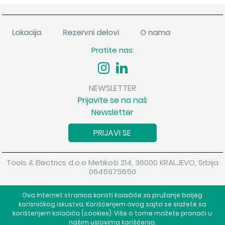
Lokacija
Rezervni delovi
O nama
Pratite nas:
NEWSLETTER
Prijavite se na naš
Newsletter
PRIJAVI SE
Tools & Electrics d.o.o Metikoši 214, 36000 KRALJEVO, Srbija
0645975650
Copyright 2026 Tools & Electrics d.o.o Sva prava su zadržana.
Ova Internet stranica koristi kolačiće za pružanje boljeg
Powered by
shopen.com
korisničkog iskustva. Korišćenjem ovog sajta se slažete sa
korištenjem kolačića (cookies). Više o tome možete pronaći u
našim uslovima korišćenja.