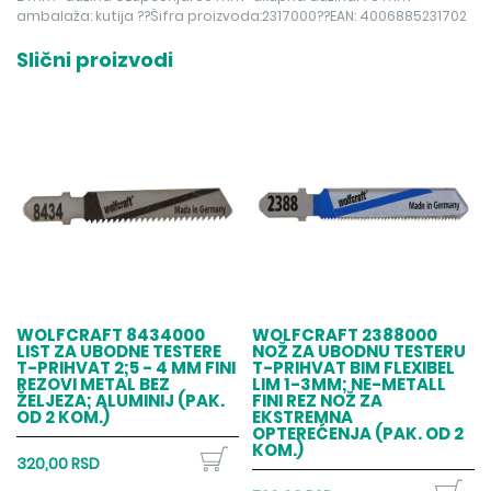
ambalaža: kutija ??Šifra proizvoda:2317000??EAN: 4006885231702
Slični proizvodi
WOLFCRAFT 8434000
WOLFCRAFT 2388000
LIST ZA UBODNE TESTERE
NOŽ ZA UBODNU TESTERU
T-PRIHVAT 2;5 - 4 MM FINI
T-PRIHVAT BIM FLEXIBEL
REZOVI METAL BEZ
LIM 1-3MM; NE-METALL
ŽELJEZA; ALUMINIJ (PAK.
FINI REZ NOŽ ZA
OD 2 KOM.)
EKSTREMNA
OPTEREĆENJA (PAK. OD 2
KOM.)
320,00 RSD