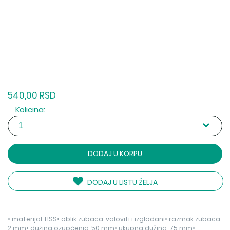
540,00 RSD
Kolicina:
DODAJ U KORPU
DODAJ U LISTU ŽELJA
• materijal: HSS• oblik zubaca: valoviti i izglodani• razmak zubaca:
2 mm• dužina ozupčenja: 50 mm• ukupna dužina: 75 mm•