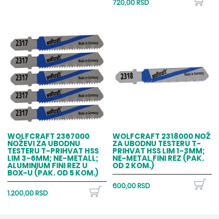
720,00 RSD
WOLFCRAFT 2367000
WOLFCRAFT 2318000 NOŽ
NOŽEVI ZA UBODNU
ZA UBODNU TESTERU T-
TESTERU T-PRIHVAT HSS
PRIHVAT HSS LIM 1-3MM;
LIM 3-6MM; NE-METALL;
NE-METAL FINI REZ (PAK.
ALUMINIUM FINI REZ U
OD 2 KOM.)
BOX-U (PAK. OD 5 KOM.)
600,00 RSD
1.200,00 RSD