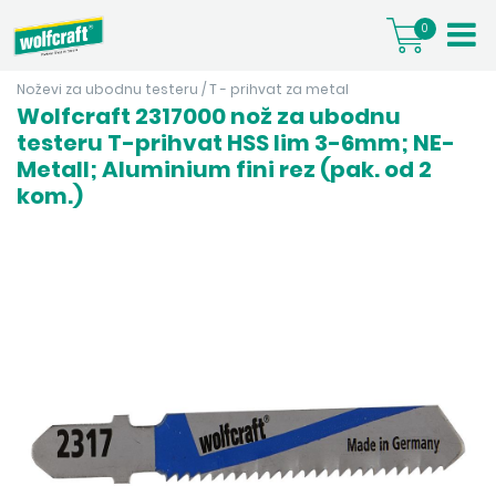
0
Noževi za ubodnu testeru
/
T - prihvat za metal
Wolfcraft 2317000 nož za ubodnu
testeru T-prihvat HSS lim 3-6mm; NE-
Metall; Aluminium fini rez (pak. od 2
kom.)