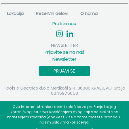
Lokacija
Rezervni delovi
O nama
Pratite nas:
NEWSLETTER
Prijavite se na naš
Newsletter
PRIJAVI SE
Tools & Electrics d.o.o Metikoši 214, 36000 KRALJEVO, Srbija
0645975650
Copyright 2026 Tools & Electrics d.o.o Sva prava su zadržana.
Ova Internet stranica koristi kolačiće za pružanje boljeg
Powered by
shopen.com
korisničkog iskustva. Korišćenjem ovog sajta se slažete sa
korištenjem kolačića (cookies). Više o tome možete pronaći u
našim uslovima korišćenja.