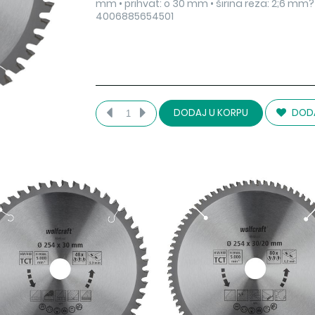
mm • prihvat: o 30 mm • širina reza: 2;6 mm
4006885654501
DODA
DODAJ U KORPU