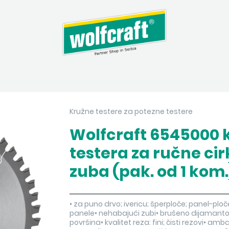
Kružne testere za potezne testere
Wolfcraft 6545000 
testera za ručne cir
zuba (pak. od 1 kom.
• za puno drvo; ivericu; šperploče; panel-ploč
panele• nehabajući zubi• brušeno dijamantom•
površina• kvalitet reza: fini; čisti rezovi• am