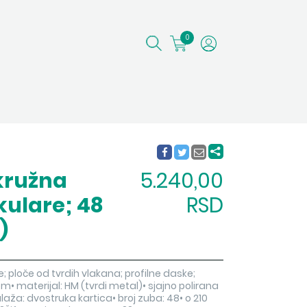
0
kružna
5.240,00
kulare; 48
RSD
)
e; ploče od tvrdih vlakana; profilne daske;
 materijal: HM (tvrdi metal)• sjajno polirana
balaža: dvostruka kartica• broj zuba: 48• o 210