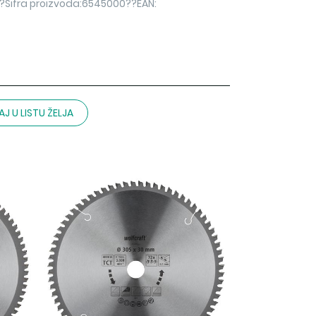
??Šifra proizvoda:6545000??EAN:
J U LISTU ŽELJA