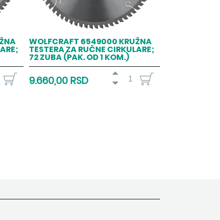
UŽNA
WOLFCRAFT 6549000 KRUŽNA
ARE;
TESTERA ZA RUČNE CIRKULARE;
72 ZUBA (PAK. OD 1 KOM.)
9.660,00 RSD